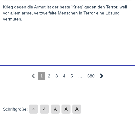
Krieg gegen die Armut ist der beste 'Krieg' gegen den Terror, weil
vor allem arme, verzweifelte Menschen in Terror eine Lösung
vermuten.
1
2
3
4
5
…
680
A
A
Schriftgröße:
A
A
A