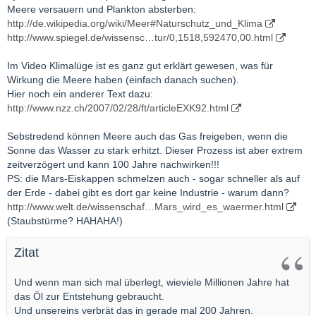
Meere versauern und Plankton absterben:
http://de.wikipedia.org/wiki/Meer#Naturschutz_und_Klima
http://www.spiegel.de/wissensc…tur/0,1518,592470,00.html
Im Video Klimalüge ist es ganz gut erklärt gewesen, was für
Wirkung die Meere haben (einfach danach suchen).
Hier noch ein anderer Text dazu:
http://www.nzz.ch/2007/02/28/ft/articleEXK92.html
Sebstredend können Meere auch das Gas freigeben, wenn die
Sonne das Wasser zu stark erhitzt. Dieser Prozess ist aber extrem
zeitverzögert und kann 100 Jahre nachwirken!!!
PS: die Mars-Eiskappen schmelzen auch - sogar schneller als auf
der Erde - dabei gibt es dort gar keine Industrie - warum dann?
http://www.welt.de/wissenschaf…Mars_wird_es_waermer.html
(Staubstürme? HAHAHA!)
Zitat
Und wenn man sich mal überlegt, wieviele Millionen Jahre hat
das Öl zur Entstehung gebraucht.
Und unsereins verbrät das in gerade mal 200 Jahren.