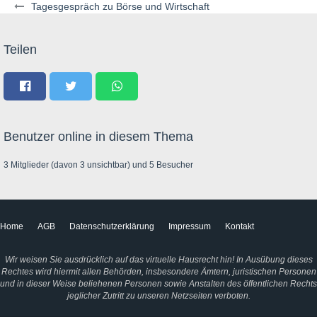
Tagesgespräch zu Börse und Wirtschaft
Teilen
Benutzer online in diesem Thema
3 Mitglieder (davon 3 unsichtbar) und 5 Besucher
Home
AGB
Datenschutzerklärung
Impressum
Kontakt
Wir weisen Sie ausdrücklich auf das virtuelle Hausrecht hin! In Ausübung dieses
Rechtes wird hiermit allen Behörden, insbesondere Ämtern, juristischen Personen
und in dieser Weise beliehenen Personen sowie Anstalten des öffentlichen Rechts
jeglicher Zutritt zu unseren Netzseiten verboten.