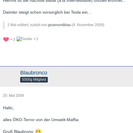
Hiermit ist die nächste Blase (a'la Internetblase) offiziell eröffnet...
Daimler steigt schon vorsorglich bei Tesla ein...
2 Mal editiert, zuletzt von
gruenundblau
(
9. November 2009
)
1
3
Blaubronco
5000g Mitglied
20. Mai 2009
Hallo,
alles ÖKO-Terror von der Umwelt-Maffia.
Gruß Blaubrono