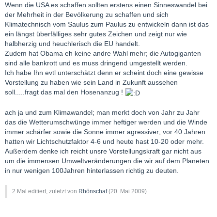
Wenn die USA es schaffen sollten erstens einen Sinneswandel bei
der Mehrheit in der Bevölkerung zu schaffen und sich
Klimatechnisch vom Saulus zum Paulus zu entwickeln dann ist das
ein längst überfälliges sehr gutes Zeichen und zeigt nur wie
halbherzig und heuchlerisch die EU handelt.
Zudem hat Obama eh keine andre Wahl mehr; die Autogiganten
sind alle bankrott und es muss dringend umgestellt werden.
Ich habe Ihn evtl unterschätzt denn er scheint doch eine gewisse
Vorstellung zu haben wie sein Land in Zukunft aussehen
soll.....fragt das mal den Hosenanzug !
ach ja und zum Klimawandel; man merkt doch von Jahr zu Jahr
das die Wetterumschwünge immer heftiger werden und die Winde
immer schärfer sowie die Sonne immer agressiver; vor 40 Jahren
hatten wir Lichtschutzfaktor 4-6 und heute hast 10-20 oder mehr.
Außerdem denke ich reicht unsre Vorstellungskraft gar nicht aus
um die immensen Umweltveränderungen die wir auf dem Planeten
in nur wenigen 100Jahren hinterlassen richtig zu deuten.
2 Mal editiert, zuletzt von
Rhönschaf
(
20. Mai 2009
)