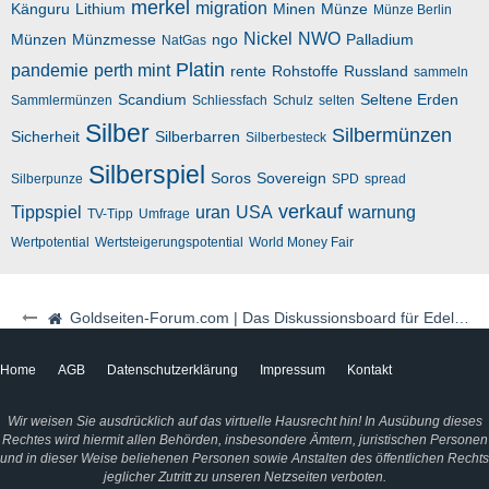
merkel
migration
Känguru
Lithium
Minen
Münze
Münze Berlin
Nickel
NWO
Münzen
Münzmesse
ngo
Palladium
NatGas
Platin
pandemie
perth mint
rente
Rohstoffe
Russland
sammeln
Scandium
Seltene Erden
Sammlermünzen
Schliessfach
Schulz
selten
Silber
Silbermünzen
Sicherheit
Silberbarren
Silberbesteck
Silberspiel
Soros
Sovereign
Silberpunze
SPD
spread
verkauf
Tippspiel
uran
USA
warnung
TV-Tipp
Umfrage
Wertpotential
Wertsteigerungspotential
World Money Fair
Goldseiten-Forum.com | Das Diskussionsboard für Edelmetalle & Rohstoffe
Home
AGB
Datenschutzerklärung
Impressum
Kontakt
Wir weisen Sie ausdrücklich auf das virtuelle Hausrecht hin! In Ausübung dieses
Rechtes wird hiermit allen Behörden, insbesondere Ämtern, juristischen Personen
und in dieser Weise beliehenen Personen sowie Anstalten des öffentlichen Rechts
jeglicher Zutritt zu unseren Netzseiten verboten.