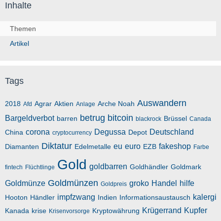
Inhalte
Themen
Artikel
Tags
Auswandern
2018
Agrar
Aktien
Arche Noah
Afd
Anlage
betrug
bitcoin
Bargeldverbot
barren
Brüssel
blackrock
Canada
corona
Degussa
Deutschland
China
Depot
cryptocurrency
Diktatur
eu
euro
fakeshop
Diamanten
Edelmetalle
EZB
Farbe
Gold
goldbarren
Goldhändler
Goldmark
fintech
Flüchtlinge
Goldmünzen
Goldmünze
groko
Handel
hilfe
Goldpreis
impfzwang
kalergi
Hooton
Händler
Indien
Informationsaustausch
Krügerrand
Kupfer
Kanada
krise
Kryptowährung
Krisenvorsorge