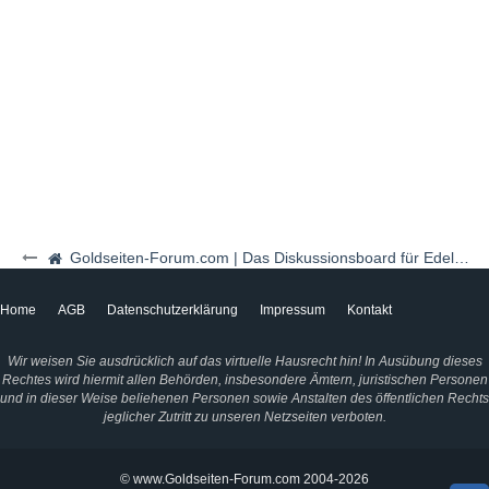
Goldseiten-Forum.com | Das Diskussionsboard für Edelmetalle & Rohstoffe
Home
AGB
Datenschutzerklärung
Impressum
Kontakt
Wir weisen Sie ausdrücklich auf das virtuelle Hausrecht hin! In Ausübung dieses
Rechtes wird hiermit allen Behörden, insbesondere Ämtern, juristischen Personen
und in dieser Weise beliehenen Personen sowie Anstalten des öffentlichen Rechts
jeglicher Zutritt zu unseren Netzseiten verboten.
© www.Goldseiten-Forum.com 2004-2026