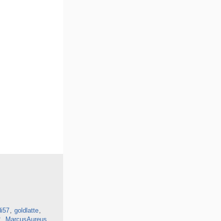
di57
goldlatte
2
MarcusAureus