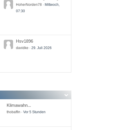
HoherNorden78
Mittwoch,
07:30
Hsv1896
davidke
29. Juli 2026
Klimawahn...
thobaffin
Vor 5 Stunden