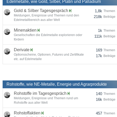
Edelmetalle, wie Gold, Silber, Platin und Palladium
Gold & Silber Tagesgespräch
1,8k
Themen
Meldungen, Ereignisse und Themen rund den
218k
Beiträge
Edelmetallbereich aus aller Welt
Minenaktien
1k
Themen
Gesellschaften die Edelmetalle explorieren oder
111k
Beiträge
fördern
Derivate
169
Themen
Optionsscheine, Optionen, Futures und Zertifikate
17k
Beiträge
etc. auf Edelmetalle
Rohstoffe, wie NE-Metalle, Energie und Agrarprodukte
Rohstoffe im Tagesgespräch
140
Themen
Meldungen, Ereignisse und Themen rund um
16k
Beiträge
Rohstoffe aus aller Welt
Rohstoffaktien
457
Themen