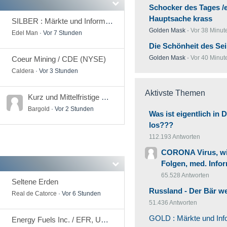
Schocker des Tages /
Hauptsache krass
SILBER : Märkte und Informationen
Golden Mask
Vor 38 Minut
Edel Man
Vor 7 Stunden
Die Schönheit des Sein
Golden Mask
Vor 40 Minut
Coeur Mining / CDE (NYSE)
Caldera
Vor 3 Stunden
Aktivste Themen
Kurz und Mittelfristige Spekulationen
Bargold
Vor 2 Stunden
Was ist eigentlich in 
los???
112.193 Antworten
CORONA Virus, wir
Folgen, med. Info
65.528 Antworten
Seltene Erden
Russland - Der Bär we
Real de Catorce
Vor 6 Stunden
51.436 Antworten
GOLD : Märkte und Inf
Energy Fuels Inc. / EFR, UUUU (TSX, NYSE)