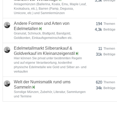
3,3k
Beiträge
Anlagemünzen (Ballerina, Koala, Emu, Maple Leaf,
Kookabura, etc.), Barren (Pamp, Degussa,
Umicore, etc.) und Sammlermünzen
Andere Formen und Arten von
194
Themen
Edelmetallen
4,3k
Beiträge
Granulat, Schmuck, Blattgold, Bandgold,
Goldkonten, Einkaufsgemeinschaften etc.
Edelmetallmarkt Silberankauf &
11
Themen
Goldverkauf im Kleinanzeigenstil
31k
Beiträge
Hier können Sie privat unter bestimmten Regeln
und auf eigene Verantwortung, kostenfrei
physische Edelmetalle wie Gold und Silber an- und
verkaufen
Welt der Numismatik rund ums
620
Themen
Sammeln
34k
Beiträge
Sonstige Münzen, Zubehör, Literatur, Sammlungen
und Termine