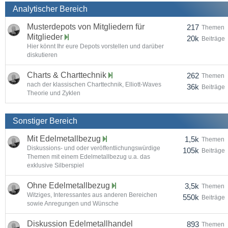
Analytischer Bereich
Musterdepots von Mitgliedern für
217
Themen
Mitglieder
20k
Beiträge
Hier könnt Ihr eure Depots vorstellen und darüber
diskutieren
Charts & Charttechnik
262
Themen
nach der klassischen Charttechnik, Elliott-Waves
36k
Beiträge
Theorie und Zyklen
Sonstiger Bereich
Mit Edelmetallbezug
1,5k
Themen
Diskussions- und oder veröffentlichungswürdige
105k
Beiträge
Themen mit einem Edelmetallbezug u.a. das
exklusive Silberspiel
Ohne Edelmetallbezug
3,5k
Themen
Witziges, Interessantes aus anderen Bereichen
550k
Beiträge
sowie Anregungen und Wünsche
Diskussion Edelmetallhandel
893
Themen