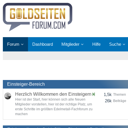
Forum
Dashboard
Mitglieder
Hilfe
Suche
Einsteiger-Bereich
Herzlich Willkommen den Einsteigern
1,5k
Themen
Hier ist der Start, hier können sich alle Neuen
26k
Beiträge
Mitglieder vorstellen, hier ist der richtige Platz, um
erste Schritte im größten Edelmetall-Fachforum zu
machen