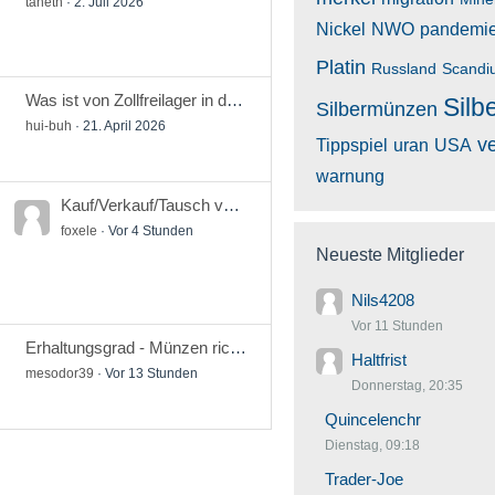
taheth
2. Juli 2026
Nickel
NWO
pandemi
Platin
Russland
Scandi
Was ist von Zollfreilager in der Schweiz zu halten und welche Anbieter sind seriös?
Silb
Silbermünzen
hui-buh
21. April 2026
v
Tippspiel
uran
USA
warnung
Kauf/Verkauf/Tausch von 5/10/20/25 Euro/DM-Silbermünzen
foxele
Vor 4 Stunden
Neueste Mitglieder
Nils4208
Vor 11 Stunden
Erhaltungsgrad - Münzen richtig beurteilen
Haltfrist
mesodor39
Vor 13 Stunden
Donnerstag, 20:35
Quincelenchr
Dienstag, 09:18
Trader-Joe