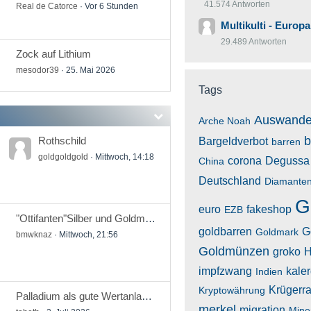
41.574 Antworten
Real de Catorce
Vor 6 Stunden
Multikulti - Europ
29.489 Antworten
Zock auf Lithium
mesodor39
25. Mai 2026
Tags
Auswande
Arche Noah
b
Rothschild
Bargeldverbot
barren
goldgoldgold
Mittwoch, 14:18
corona
Degussa
China
Deutschland
Diamante
G
euro
fakeshop
EZB
"Ottifanten"Silber und Goldmünze Serie Die Zeit vergeht-Die Liebe bleibt
goldbarren
G
Goldmark
bmwknaz
Mittwoch, 21:56
Goldmünzen
groko
H
impfzwang
kaler
Indien
Krügerr
Kryptowährung
Palladium als gute Wertanlage?!
merkel
migration
Mine