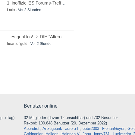
1. inoffiziellES Forums-Treffen in Franggn
Larix
Vor 3 Stunden
...es geht los! -> DIE "Alternative für Deutschland" AfD
heart of gold
Vor 2 Stunden
Benutzer online
 pro Tag)
32 Mitglieder (davon 12 unsichtbar) und 702 Besucher
Rekord: 100.848 Benutzer (
20. Dezember 2022
)
Abendrot
Anzugpunk
aurora II
eobii2003
FlorianGeyer
Gol
Goldpapier
Hallodri
Heinrich V
Jogu
jonny731
LuxInterior_