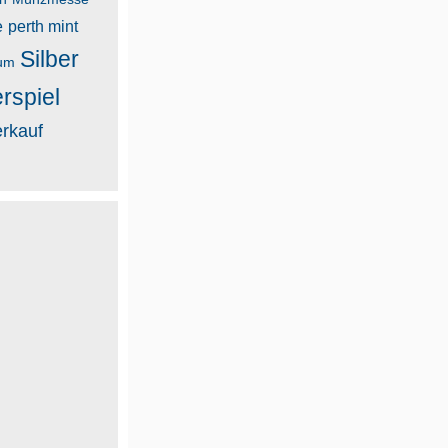
e
perth mint
Silber
um
erspiel
erkauf