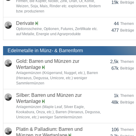
Firmen, die Kupfer, Nickel, Zink, Uran, Öl, Kohle,
19k
Beiträge
Weizen, Soja, Mais, Rinder etc. explorieren, fördern
bzw. produzieren
Derivate
44
Themen
Optionsscheine, Optionen, Futures, Zertifikate etc.
477
Beiträge
auf Metalle, Energie und Agrarprodukte
Edelmetalle in Münz- & Barrenform
Gold: Barren und Münzen zur
2,5k
Themen
Wertanlage
67k
Beiträge
Anlagemünzen (Krügerrand, Nugget, etc.), Barren
(Heraeus, Degussa, Umicore, etc.) weniger
Sammlermünzen
Silber: Barren und Münzen zur
1k
Themen
Wertanlage
48k
Beiträge
Anlagemünzen (Maple Leaf, Silver Eagle,
Kookabura, Onza, etc.), Barren (Heraeus, Degussa,
Umicore, etc.) weniger Sammlermünzen
Platin & Palladium: Barren und
106
Themen
Münzen zur Wertanlage