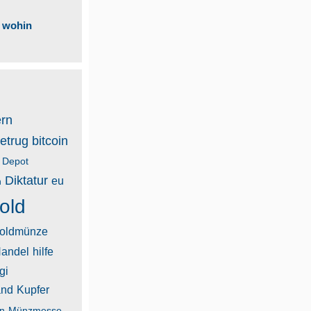
a wohin
rn
etrug
bitcoin
Depot
Diktatur
eu
n
old
oldmünze
andel
hilfe
gi
and
Kupfer
n
Münzmesse