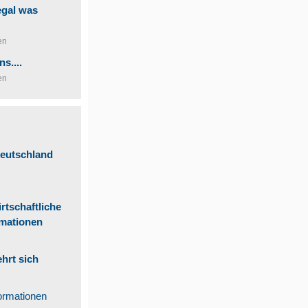
egal was
en
s....
en
Deutschland
tschaftliche
rmationen
hrt sich
ormationen