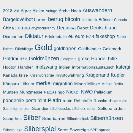
Auswandern
2018
Agrar
Aktien
Arche Noah
Afd
Anlage
betrug
bitcoin
Bargeldverbot
barren
Brüssel
blackrock
Canada
corona
Degussa
Deutschland
China
Depot
cryptocurrency
Diktatur
eu
euro
fakeshop
Diamanten
Edelmetalle
EZB
Farbe
Gold
goldbarren
Goldhändler
Goldmark
fintech
Flüchtlinge
Goldmünzen
Goldmünze
groko
Handel
hilfe
Goldpreis
impfzwang
kalergi
Hooton
Händler
Indien
Informationsaustausch
Krügerrand
Kupfer
Kanada
krise
Kryptowährung
Krisenvorsorge
merkel
migration
Känguru
Lithium
Minen
Münze
Münze Berlin
Nickel
NWO
Münzen
Münzmesse
ngo
Palladium
NatGas
Platin
pandemie
perth mint
rente
Rohstoffe
Russland
sammeln
Scandium
Seltene Erden
Sammlermünzen
Schliessfach
Schulz
selten
Silber
Silbermünzen
Sicherheit
Silberbarren
Silberbesteck
Silberspiel
Soros
Sovereign
Silberpunze
SPD
spread