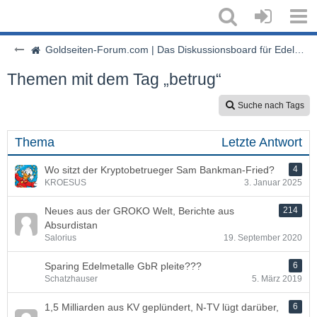
Goldseiten-Forum.com | Das Diskussionsboard für Edelmetalle & Rohstoffe
Themen mit dem Tag „betrug“
Suche nach Tags
Thema
Letzte Antwort
Wo sitzt der Kryptobetrueger Sam Bankman-Fried?
4
KROESUS
3. Januar 2025
Neues aus der GROKO Welt, Berichte aus
214
Absurdistan
Salorius
19. September 2020
Sparing Edelmetalle GbR pleite???
6
Schatzhauser
5. März 2019
1,5 Milliarden aus KV geplündert, N-TV lügt darüber,
6