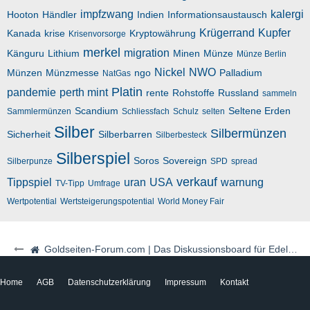
impfzwang
kalergi
Hooton
Händler
Indien
Informationsaustausch
Krügerrand
Kupfer
Kanada
krise
Kryptowährung
Krisenvorsorge
merkel
migration
Känguru
Lithium
Minen
Münze
Münze Berlin
Nickel
NWO
Münzen
Münzmesse
ngo
Palladium
NatGas
Platin
pandemie
perth mint
rente
Rohstoffe
Russland
sammeln
Scandium
Seltene Erden
Sammlermünzen
Schliessfach
Schulz
selten
Silber
Silbermünzen
Sicherheit
Silberbarren
Silberbesteck
Silberspiel
Soros
Sovereign
Silberpunze
SPD
spread
verkauf
Tippspiel
uran
USA
warnung
TV-Tipp
Umfrage
Wertpotential
Wertsteigerungspotential
World Money Fair
Goldseiten-Forum.com | Das Diskussionsboard für Edelmetalle & Rohstoffe
Home
AGB
Datenschutzerklärung
Impressum
Kontakt