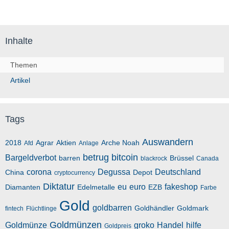
Inhalte
Themen
Artikel
Tags
Auswandern
2018
Agrar
Aktien
Arche Noah
Afd
Anlage
betrug
bitcoin
Bargeldverbot
barren
Brüssel
blackrock
Canada
corona
Degussa
Deutschland
China
Depot
cryptocurrency
Diktatur
eu
euro
fakeshop
Diamanten
Edelmetalle
EZB
Farbe
Gold
goldbarren
Goldhändler
Goldmark
fintech
Flüchtlinge
Goldmünzen
Goldmünze
groko
Handel
hilfe
Goldpreis