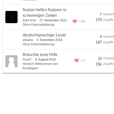
Nutzer helfen Nutzern in
7
Antwort
schwierigen Zeiten
279
Zugriffe
Dark-End
27. November 2021
13
Ohne Edelmetallbezug
deutschsprachige Leute
4
Antwort
alibaba
6. November 2018
187
Zugriffe
Ohne Edelmetallbezug
Bräuchte eure Hilfe
15
Antwort
Pauli7
9. August 2018
2
15k
Herzlich Willkommen den
Zugriffe
Einsteigern