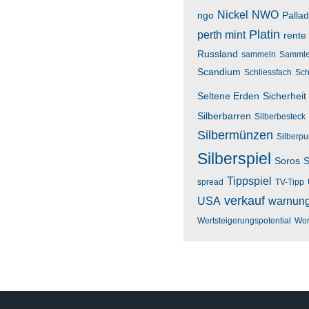
Nickel
NWO
ngo
Palla
Platin
perth mint
rente
Russland
sammeln
Sammle
Scandium
Schliessfach
Sch
Seltene Erden
Sicherheit
Silberbarren
Silberbesteck
Silbermünzen
Silberp
Silberspiel
Soros
S
Tippspiel
spread
TV-Tipp
verkauf
USA
warnun
Wertsteigerungspotential
Wor