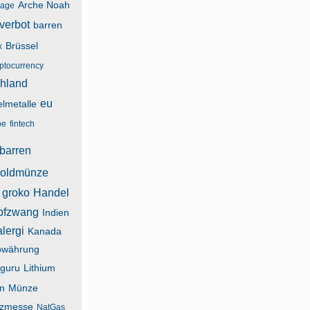
Arche Noah
lage
verbot
barren
Brüssel
k
yptocurrency
hland
eu
lmetalle
be
fintech
barren
oldmünze
groko
Handel
pfzwang
Indien
alergi
Kanada
owährung
guru
Lithium
n
Münze
zmesse
NatGas