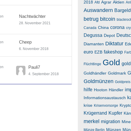
2018
Agrar
Aktien
Afd
An
Auswandern
Bargeld
Nachtwächter
en
betrug
bitcoin
blackroc
28. November 2021
corona
China
Canada
cr
Degussa
Deutsc
Depot
Cheep
en
Diktatur
Diamanten
Ede
6. November 2018
euro
fakeshop
EZB
Far
Gold
gold
Flüchtlinge
Pauli7
en
G
Goldhändler
Goldmark
4. September 2018
Goldmünzen
Goldpreis
hilfe
im
Hooton
Händler
k
Informationsaustausch
krise
Krypt
Krisenvorsorge
Krügerrand
Kupfer
Kän
merkel
migration
Mine
Münzen
Mün
Münze Berlin