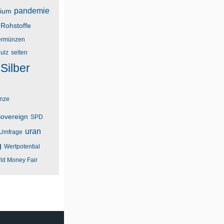
pandemie
dium
Rohstoffe
rmünzen
ulz
selten
Silber
unze
overeign
SPD
uran
Umfrage
g
Wertpotential
ld Money Fair