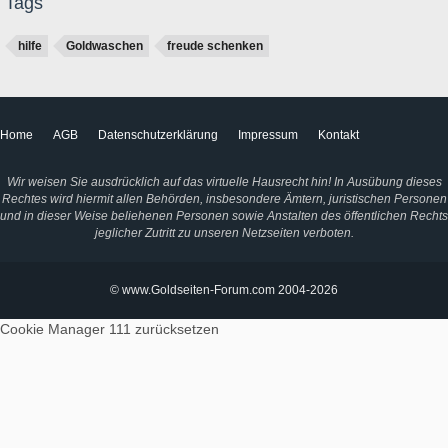
Tags
hilfe
Goldwaschen
freude schenken
Home
AGB
Datenschutzerklärung
Impressum
Kontakt
Wir weisen Sie ausdrücklich auf das virtuelle Hausrecht hin! In Ausübung dieses
Rechtes wird hiermit allen Behörden, insbesondere Ämtern, juristischen Personen
und in dieser Weise beliehenen Personen sowie Anstalten des öffentlichen Rechts
jeglicher Zutritt zu unseren Netzseiten verboten.
© www.Goldseiten-Forum.com 2004-2026
Cookie Manager 111
zurücksetzen