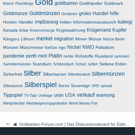
Gold
goldbarren
Goldhändler
Goldmark
fintech
Flüchtlinge
Goldmünzen
Goldmünze
groko
Handel
hilfe
Goldpreis
impfzwang
kalergi
Hooton
Händler
Indien
Informationsaustausch
Krügerrand
Kupfer
Kanada
krise
Kryptowährung
Krisenvorsorge
merkel
migration
Känguru
Lithium
Minen
Münze
Münze Berlin
Nickel
NWO
Münzen
Münzmesse
ngo
Palladium
NatGas
Platin
pandemie
perth mint
rente
Rohstoffe
Russland
sammeln
Scandium
Seltene Erden
Sammlermünzen
Schliessfach
Schulz
selten
Silber
Silbermünzen
Sicherheit
Silberbarren
Silberbesteck
Silberspiel
Soros
Sovereign
Silberpunze
SPD
spread
verkauf
Tippspiel
uran
USA
warnung
TV-Tipp
Umfrage
Wertpotential
Wertsteigerungspotential
World Money Fair
Goldseiten-Forum.com | Das Diskussionsboard für Edelmetalle & Rohstoffe