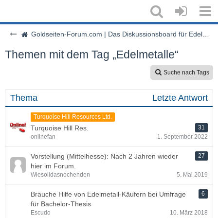
Goldseiten-Forum.com | Das Diskussionsboard für Edelmetalle & Rohstoffe
Themen mit dem Tag „Edelmetalle“
Suche nach Tags
Thema
Letzte Antwort
Turquoise Hill Resources Ltd.
Turquoise Hill Res.
31
onlinefan
1. September 2022
Vorstellung (Mittelhesse): Nach 2 Jahren wieder
27
hier im Forum.
Wiesolldasnochenden
5. Mai 2019
Brauche Hilfe von Edelmetall-Käufern bei Umfrage
6
für Bachelor-Thesis
Escudo
10. März 2018