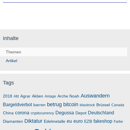
Inhalte
Themen
Artikel
Tags
Auswandern
2018
Agrar
Aktien
Arche Noah
Afd
Anlage
betrug
bitcoin
Bargeldverbot
barren
Brüssel
blackrock
Canada
corona
Degussa
Deutschland
China
Depot
cryptocurrency
Diktatur
eu
euro
fakeshop
Diamanten
Edelmetalle
EZB
Farbe