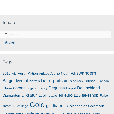
Inhalte
Themen
Artikel
Tags
Auswandern
2018
Agrar
Aktien
Arche Noah
Afd
Anlage
betrug
bitcoin
Bargeldverbot
barren
Brüssel
blackrock
Canada
corona
Degussa
Deutschland
China
Depot
cryptocurrency
Diktatur
eu
euro
fakeshop
Diamanten
Edelmetalle
EZB
Farbe
Gold
goldbarren
Goldhändler
Goldmark
fintech
Flüchtlinge