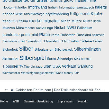
Goldmünzen
Goldmünze
groko
Handel
hilfe
Goldpreis
impfzwang
kalergi
Hooton
Händler
Indien
Informationsaustausch
Krügerrand
Kupfer
Kanada
krise
Kryptowährung
Krisenvorsorge
merkel
migration
Känguru
Lithium
Minen
Münze
Münze Berlin
Nickel
NWO
Münzen
Münzmesse
ngo
Palladium
NatGas
Platin
pandemie
perth mint
rente
Rohstoffe
Russland
sammeln
Scandium
Seltene Erden
Sammlermünzen
Schliessfach
Schulz
selten
Silber
Silbermünzen
Sicherheit
Silberbarren
Silberbesteck
Silberspiel
Soros
Sovereign
Silberpunze
SPD
spread
verkauf
Tippspiel
uran
USA
warnung
TV-Tipp
Umfrage
Wertpotential
Wertsteigerungspotential
World Money Fair
Goldseiten-Forum.com | Das Diskussionsboard für Edelmetalle & Rohstoffe
Home
AGB
Datenschutzerklärung
Impressum
Kontakt