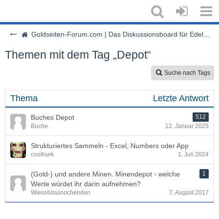
Goldseiten-Forum.com | Das Diskussionsboard für Edelmetalle & Rohstoffe
Themen mit dem Tag „Depot“
Suche nach Tags
Thema
Letzte Antwort
Buches Depot
512
Buche
12. Januar 2025
Strukturiertes Sammeln - Excel, Numbers oder App
coolhurk
1. Juli 2024
(Gold-) und andere Minen. Minendepot - welche
1
Werte würdet ihr darin aufnehmen?
Wiesolldasnochenden
7. August 2017