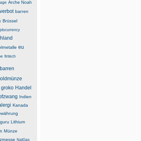
Arche Noah
lage
verbot
barren
Brüssel
k
yptocurrency
hland
eu
lmetalle
be
fintech
barren
oldmünze
groko
Handel
pfzwang
Indien
alergi
Kanada
owährung
guru
Lithium
n
Münze
zmesse
NatGas