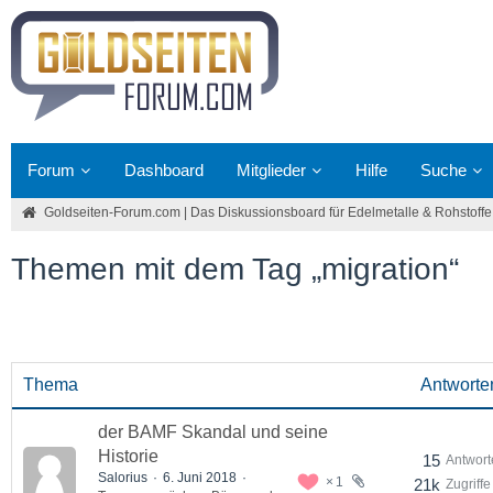
Forum
Dashboard
Mitglieder
Hilfe
Suche
Goldseiten-Forum.com | Das Diskussionsboard für Edelmetalle & Rohstoffe
Themen mit dem Tag „migration“
Thema
Antworte
der BAMF Skandal und seine
Historie
15
Antwort
Salorius
6. Juni 2018
1
21k
Zugriffe