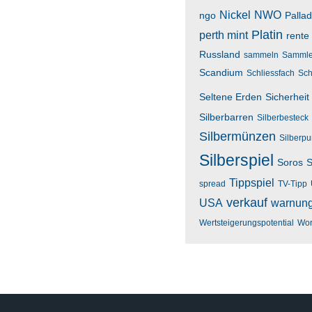
Nickel
NWO
ngo
Palla
Platin
perth mint
rente
Russland
sammeln
Sammle
Scandium
Schliessfach
Sch
Seltene Erden
Sicherheit
Silberbarren
Silberbesteck
Silbermünzen
Silberp
Silberspiel
Soros
S
Tippspiel
spread
TV-Tipp
verkauf
USA
warnun
Wertsteigerungspotential
Wor