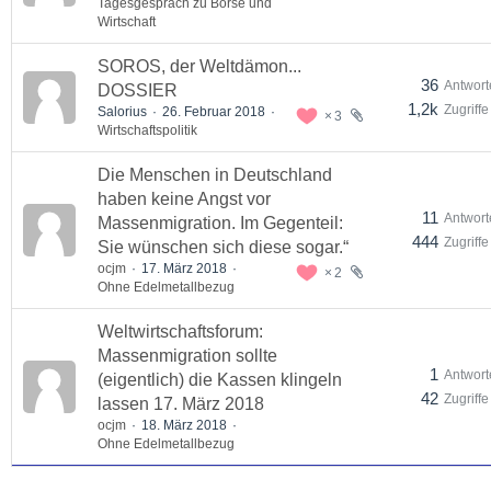
Tagesgespräch zu Börse und
Wirtschaft
SOROS, der Weltdämon...
36
Antwort
DOSSIER
1,2k
Zugriffe
Salorius
26. Februar 2018
3
Wirtschaftspolitik
Die Menschen in Deutschland
haben keine Angst vor
11
Antwort
Massenmigration. Im Gegenteil:
444
Zugriffe
Sie wünschen sich diese sogar.“
ocjm
17. März 2018
2
Ohne Edelmetallbezug
Weltwirtschaftsforum:
Massenmigration sollte
1
Antwort
(eigentlich) die Kassen klingeln
42
Zugriffe
lassen 17. März 2018
ocjm
18. März 2018
Ohne Edelmetallbezug