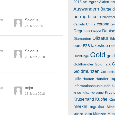
2018
Agrar
Aktien
Afd
An
Auswandern
Bargeld
betrug
bitcoin
blackroc
Salorius
en
corona
China
Canada
cr
24. Mai 2020
Degussa
Deutsc
Depot
Diktatur
Diamanten
Ede
euro
fakeshop
EZB
Far
Salorius
en
Gold
gold
Flüchtlinge
29. März 2018
G
Goldhändler
Goldmark
Goldmünzen
Goldpreis
hilfe
im
Hooton
Händler
k
Informationsaustausch
ocjm
en
krise
Krypt
Krisenvorsorge
18. März 2018
Krügerrand
Kupfer
Kän
merkel
migration
Mine
Münzen
Mün
Münze Berlin