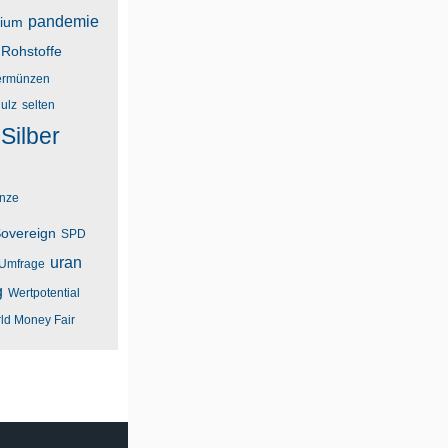
pandemie
dium
Rohstoffe
rmünzen
ulz
selten
Silber
unze
overeign
SPD
uran
Umfrage
g
Wertpotential
ld Money Fair