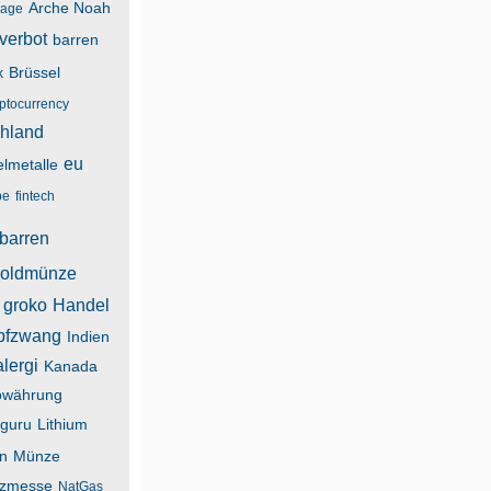
Arche Noah
lage
verbot
barren
Brüssel
k
yptocurrency
hland
eu
lmetalle
be
fintech
barren
oldmünze
groko
Handel
pfzwang
Indien
alergi
Kanada
owährung
guru
Lithium
n
Münze
zmesse
NatGas