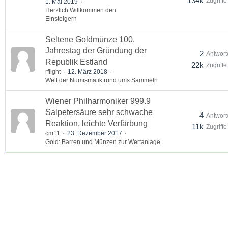
134k
Zugriffe
1. Mai 2019
Herzlich Willkommen den
Einsteigern
Seltene Goldmünze 100.
Jahrestag der Gründung der
2
Antwort
Republik Estland
22k
Zugriffe
rflight
12. März 2018
Welt der Numismatik rund ums Sammeln
Wiener Philharmoniker 999.9
Salpetersäure sehr schwache
4
Antwort
Reaktion, leichte Verfärbung
11k
Zugriffe
cm11
23. Dezember 2017
Gold: Barren und Münzen zur Wertanlage