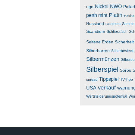
Nickel
NWO
ngo
Palla
Platin
perth mint
rente
Russland
sammeln
Sammle
Scandium
Schliessfach
Sch
Seltene Erden
Sicherheit
Silberbarren
Silberbesteck
Silbermünzen
Silberp
Silberspiel
Soros
S
Tippspiel
spread
TV-Tipp
verkauf
USA
warnun
Wertsteigerungspotential
Wor