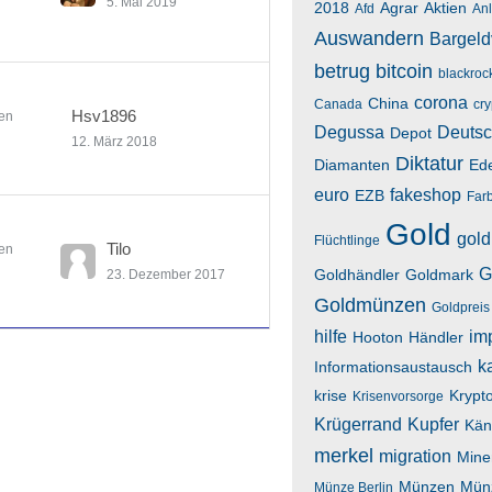
5. Mai 2019
2018
Agrar
Aktien
Afd
An
Auswandern
Bargeld
betrug
bitcoin
blackroc
corona
China
Canada
cr
Hsv1896
en
Degussa
Deutsc
Depot
12. März 2018
Diktatur
Diamanten
Ede
euro
fakeshop
EZB
Far
Gold
gold
Flüchtlinge
Tilo
en
G
Goldhändler
Goldmark
23. Dezember 2017
Goldmünzen
Goldpreis
hilfe
im
Hooton
Händler
k
Informationsaustausch
krise
Krypt
Krisenvorsorge
Krügerrand
Kupfer
Kän
merkel
migration
Mine
Münzen
Mün
Münze Berlin