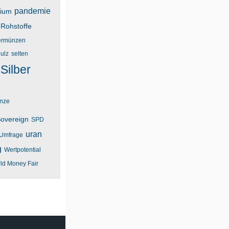
pandemie
dium
Rohstoffe
rmünzen
ulz
selten
Silber
unze
overeign
SPD
uran
Umfrage
g
Wertpotential
ld Money Fair