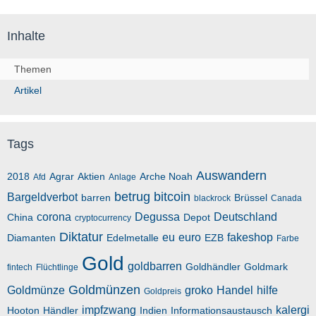
Inhalte
Themen
Artikel
Tags
Auswandern
2018
Agrar
Aktien
Arche Noah
Afd
Anlage
betrug
bitcoin
Bargeldverbot
barren
Brüssel
blackrock
Canada
corona
Degussa
Deutschland
China
Depot
cryptocurrency
Diktatur
eu
euro
fakeshop
Diamanten
Edelmetalle
EZB
Farbe
Gold
goldbarren
Goldhändler
Goldmark
fintech
Flüchtlinge
Goldmünzen
Goldmünze
groko
Handel
hilfe
Goldpreis
impfzwang
kalergi
Hooton
Händler
Indien
Informationsaustausch