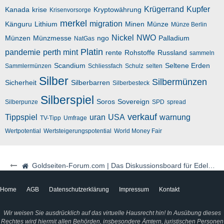
Krügerrand
Kupfer
Kanada
krise
Kryptowährung
Krisenvorsorge
merkel
migration
Känguru
Lithium
Minen
Münze
Münze Berlin
Nickel
NWO
Münzen
Münzmesse
ngo
Palladium
NatGas
Platin
pandemie
perth mint
rente
Rohstoffe
Russland
sammeln
Scandium
Seltene Erden
Sammlermünzen
Schliessfach
Schulz
selten
Silber
Silbermünzen
Sicherheit
Silberbarren
Silberbesteck
Silberspiel
Soros
Sovereign
Silberpunze
SPD
spread
verkauf
Tippspiel
uran
USA
warnung
TV-Tipp
Umfrage
Wertpotential
Wertsteigerungspotential
World Money Fair
Goldseiten-Forum.com | Das Diskussionsboard für Edelmetalle & Rohstoffe
Home
AGB
Datenschutzerklärung
Impressum
Kontakt
Wir weisen Sie ausdrücklich auf das virtuelle Hausrecht hin! In Ausübung dieses
Rechtes wird hiermit allen Behörden, insbesondere Ämtern, juristischen Personen