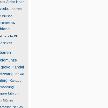
Arche Noah
lage
verbot
barren
Brüssel
k
yptocurrency
hland
eu
lmetalle
be
fintech
barren
oldmünze
groko
Handel
pfzwang
Indien
alergi
Kanada
owährung
guru
Lithium
n
Münze
zmesse
NatGas