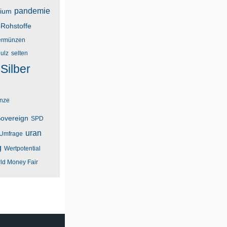
pandemie
dium
Rohstoffe
rmünzen
ulz
selten
Silber
unze
overeign
SPD
uran
Umfrage
g
Wertpotential
ld Money Fair