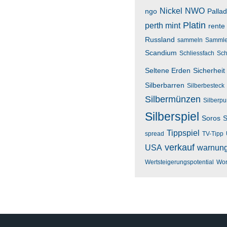
Nickel
NWO
ngo
Palla
Platin
perth mint
rente
Russland
sammeln
Sammle
Scandium
Schliessfach
Sch
Seltene Erden
Sicherheit
Silberbarren
Silberbesteck
Silbermünzen
Silberp
Silberspiel
Soros
S
Tippspiel
spread
TV-Tipp
verkauf
USA
warnun
Wertsteigerungspotential
Wor