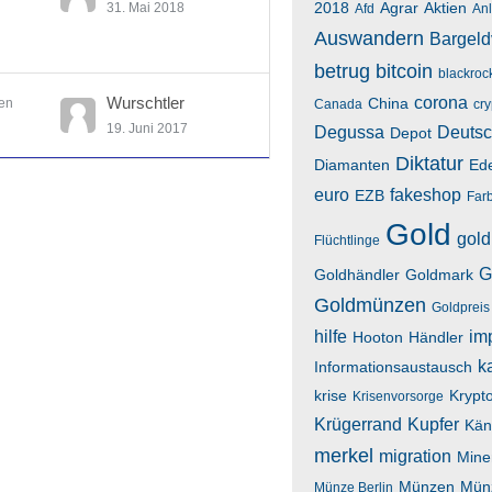
2018
Agrar
Aktien
31. Mai 2018
Afd
An
Auswandern
Bargeld
betrug
bitcoin
blackroc
Wurschtler
corona
China
en
Canada
cr
19. Juni 2017
Degussa
Deutsc
Depot
Diktatur
Diamanten
Ede
euro
fakeshop
EZB
Far
Gold
gold
Flüchtlinge
G
Goldhändler
Goldmark
Goldmünzen
Goldpreis
hilfe
im
Hooton
Händler
k
Informationsaustausch
krise
Krypt
Krisenvorsorge
Krügerrand
Kupfer
Kän
merkel
migration
Mine
Münzen
Mün
Münze Berlin