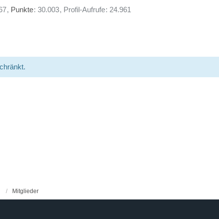
67
Punkte
30.003
Profil-Aufrufe
24.961
schränkt.
Mitglieder