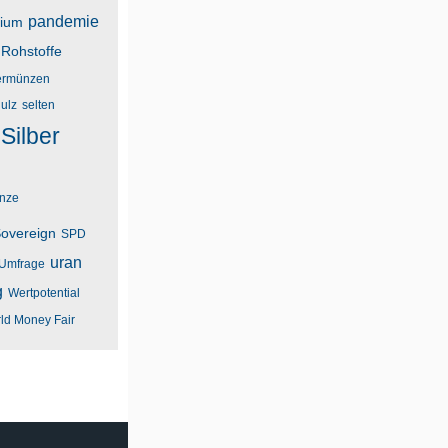
pandemie
dium
Rohstoffe
rmünzen
ulz
selten
Silber
unze
overeign
SPD
uran
Umfrage
g
Wertpotential
ld Money Fair