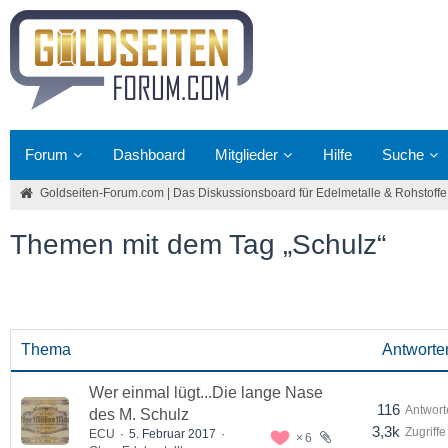
Forum
Dashboard
Mitglieder
Hilfe
Suche
Goldseiten-Forum.com | Das Diskussionsboard für Edelmetalle & Rohstoffe
Themen mit dem Tag „Schulz“
Thema
Antworte
Wer einmal lügt...Die lange Nase
116
Antwort
des M. Schulz
3,3k
Zugriffe
ECU
5. Februar 2017
6