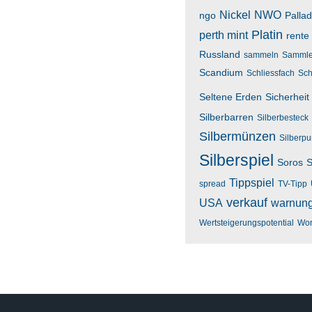
Nickel
NWO
ngo
Palla
Platin
perth mint
rente
Russland
sammeln
Sammle
Scandium
Schliessfach
Sch
Seltene Erden
Sicherheit
Silberbarren
Silberbesteck
Silbermünzen
Silberp
Silberspiel
Soros
S
Tippspiel
spread
TV-Tipp
verkauf
USA
warnun
Wertsteigerungspotential
Wor