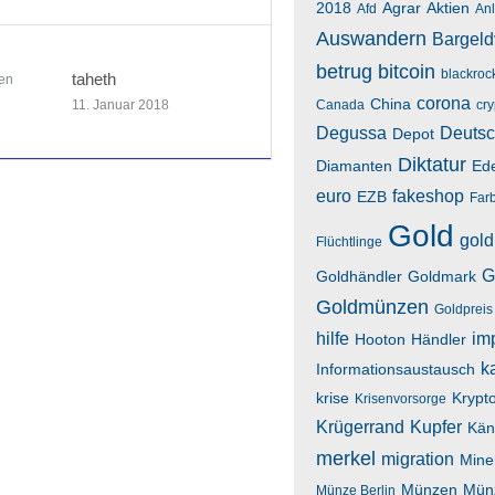
2018
Agrar
Aktien
Afd
An
Auswandern
Bargeld
betrug
bitcoin
blackroc
taheth
en
corona
China
11. Januar 2018
Canada
cr
Degussa
Deutsc
Depot
Diktatur
Diamanten
Ede
euro
fakeshop
EZB
Far
Gold
gold
Flüchtlinge
G
Goldhändler
Goldmark
Goldmünzen
Goldpreis
hilfe
im
Hooton
Händler
k
Informationsaustausch
krise
Krypt
Krisenvorsorge
Krügerrand
Kupfer
Kän
merkel
migration
Mine
Münzen
Mün
Münze Berlin