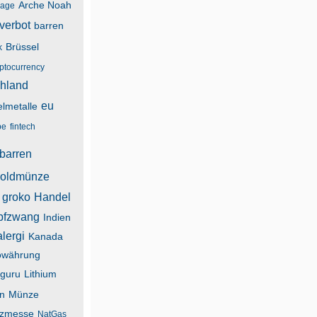
Arche Noah
lage
verbot
barren
Brüssel
k
yptocurrency
hland
eu
lmetalle
be
fintech
barren
oldmünze
groko
Handel
pfzwang
Indien
alergi
Kanada
owährung
guru
Lithium
n
Münze
zmesse
NatGas