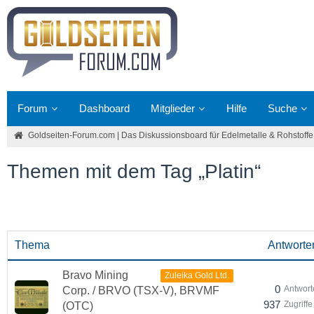
Forum
Dashboard
Mitglieder
Hilfe
Suche
Goldseiten-Forum.com | Das Diskussionsboard für Edelmetalle & Rohstoffe
Themen mit dem Tag „Platin“
Thema
Antworte
Bravo Mining
Zuleika Gold Ltd.
0
Antwort
Corp. / BRVO (TSX-V), BRVMF
937
Zugriffe
(OTC)