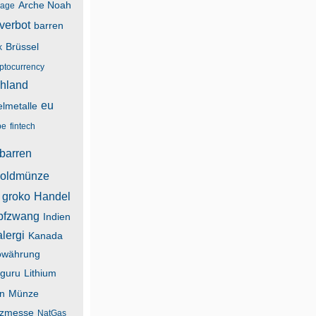
Arche Noah
lage
verbot
barren
Brüssel
k
yptocurrency
hland
eu
lmetalle
be
fintech
barren
oldmünze
groko
Handel
pfzwang
Indien
alergi
Kanada
owährung
guru
Lithium
n
Münze
zmesse
NatGas