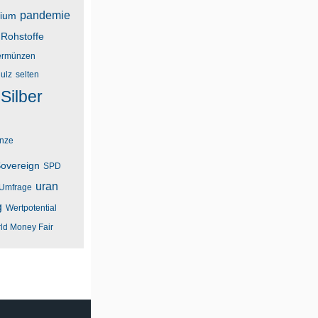
pandemie
dium
Rohstoffe
rmünzen
ulz
selten
Silber
unze
overeign
SPD
uran
Umfrage
g
Wertpotential
ld Money Fair