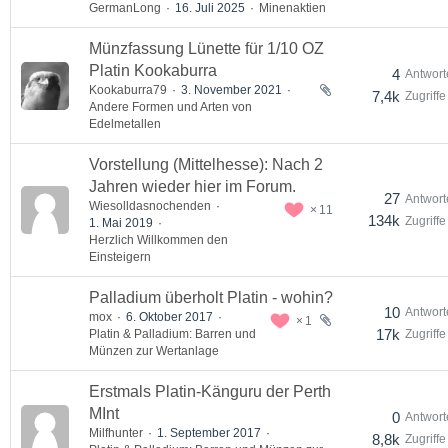
GermanLong
16. Juli 2025
Minenaktien
Münzfassung Lünette für 1/10 OZ
Platin Kookaburra
4
Antwort
Kookaburra79
3. November 2021
7,4k
Zugriffe
Andere Formen und Arten von
Edelmetallen
Vorstellung (Mittelhesse): Nach 2
Jahren wieder hier im Forum.
27
Antwort
Wiesolldasnochenden
11
134k
Zugriffe
1. Mai 2019
Herzlich Willkommen den
Einsteigern
Palladium überholt Platin - wohin?
10
Antwort
mox
6. Oktober 2017
1
17k
Platin & Palladium: Barren und
Zugriffe
Münzen zur Wertanlage
Erstmals Platin-Känguru der Perth
MInt
0
Antwort
Milfhunter
1. September 2017
8,8k
Zugriffe