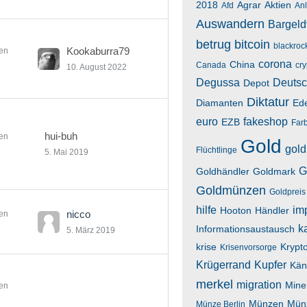
2018
Agrar
Aktien
Afd
An
Auswandern
Bargeld
betrug
bitcoin
blackroc
Kookaburra79
en
corona
China
Canada
cr
10. August 2022
Degussa
Deutsc
Depot
Diktatur
Diamanten
Ede
euro
fakeshop
EZB
Far
hui-buh
en
Gold
gold
Flüchtlinge
5. Mai 2019
G
Goldhändler
Goldmark
Goldmünzen
Goldpreis
hilfe
im
Hooton
Händler
nicco
en
k
Informationsaustausch
5. März 2019
krise
Krypt
Krisenvorsorge
Krügerrand
Kupfer
Kän
merkel
migration
Mine
en
Münzen
Mün
Münze Berlin