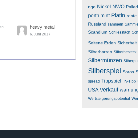
Nickel
NWO
ngo
Palla
Platin
perth mint
rente
Russland
sammeln
Sammle
heavy metal
en
Scandium
Schliessfach
Sch
6. Juni 2017
Seltene Erden
Sicherheit
Silberbarren
Silberbesteck
Silbermünzen
Silberp
Silberspiel
Soros
S
Tippspiel
spread
TV-Tipp
verkauf
USA
warnun
Wertsteigerungspotential
Wor