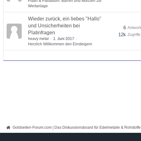
Platin & Palladium: Barren und Münzen zur
Wertanlage
Wieder zurück, ein liebes "Hallo"
und Unsicherheiten bei
6
Antwort
Platinfragen
12k
Zugriffe
heavy metal
1. Juni 2017
Herzlich Willkommen den Einsteigern
Goldseiten-Forum.com | Das Diskussionsboard für Edelmetalle & Rohstoffe