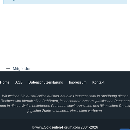
Mitglieder
Home
AGB
Datenschutzerklärung
Impressum
Kontakt
Wir weisen Sie ausdrücklich auf das virtuelle Hausrecht hin! In Ausübung dieses
Rechtes wird hiermit allen Behörden, insbesondere Ämtern, juristischen Personen
und in dieser Weise beliehenen Personen sowie Anstalten des öffentlichen Rechts
jeglicher Zutritt zu unseren Netzseiten verboten.
© www.Goldseiten-Forum.com 2004-2026