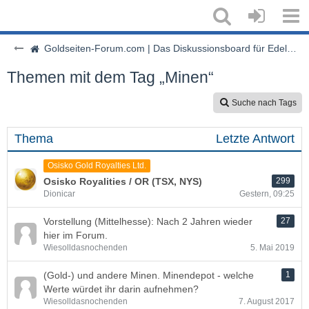
Goldseiten-Forum.com | Das Diskussionsboard für Edelmetalle & Rohstoffe
Themen mit dem Tag „Minen“
Suche nach Tags
Thema
Letzte Antwort
Osisko Gold Royalties Ltd.
Osisko Royalities / OR (TSX, NYS)
299
Dionicar
Gestern, 09:25
Vorstellung (Mittelhesse): Nach 2 Jahren wieder
27
hier im Forum.
Wiesolldasnochenden
5. Mai 2019
(Gold-) und andere Minen. Minendepot - welche
1
Werte würdet ihr darin aufnehmen?
Wiesolldasnochenden
7. August 2017