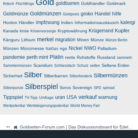
Gold
goldbarren
Goldhändler
Goldmark
fintech
Flüchtlinge
Goldmünzen
Goldmünze
groko
Handel
hilfe
Goldpreis
impfzwang
kalergi
Hooton
Händler
Indien
Informationsaustausch
Krügerrand
Kupfer
Kanada
krise
Kryptowährung
Krisenvorsorge
merkel
migration
Känguru
Lithium
Minen
Münze
Münze Berlin
Nickel
NWO
Münzen
Münzmesse
ngo
Palladium
NatGas
Platin
pandemie
perth mint
rente
Rohstoffe
Russland
sammeln
Scandium
Seltene Erden
Sammlermünzen
Schliessfach
Schulz
selten
Silber
Silbermünzen
Sicherheit
Silberbarren
Silberbesteck
Silberspiel
Soros
Sovereign
Silberpunze
SPD
spread
verkauf
Tippspiel
uran
USA
warnung
TV-Tipp
Umfrage
Wertpotential
Wertsteigerungspotential
World Money Fair
Goldseiten-Forum.com | Das Diskussionsboard für Edelmetalle & Rohstoffe