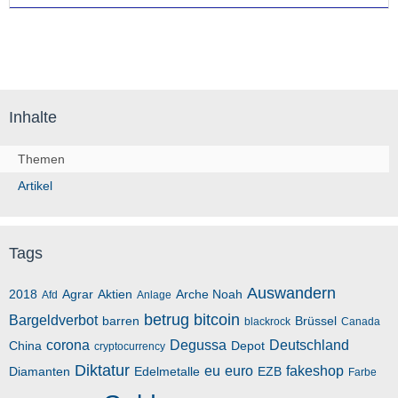
Inhalte
Themen
Artikel
Tags
Auswandern
2018
Agrar
Aktien
Arche Noah
Afd
Anlage
betrug
bitcoin
Bargeldverbot
barren
Brüssel
blackrock
Canada
corona
Degussa
Deutschland
China
Depot
cryptocurrency
Diktatur
eu
euro
fakeshop
Diamanten
Edelmetalle
EZB
Farbe