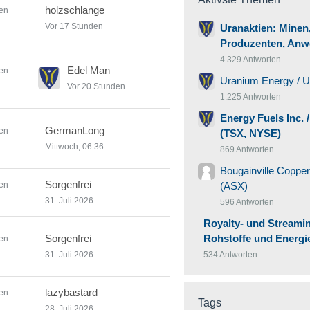
holzschlange
en
Vor 17 Stunden
Uranaktien: Minen,
Produzenten, Anw
4.329 Antworten
Edel Man
en
Uranium Energy / 
Vor 20 Stunden
1.225 Antworten
Energy Fuels Inc.
GermanLong
en
(TSX, NYSE)
Mittwoch, 06:36
869 Antworten
Bougainville Copper
Sorgenfrei
en
(ASX)
31. Juli 2026
596 Antworten
Royalty- und Streamin
Sorgenfrei
Rohstoffe und Energi
en
31. Juli 2026
534 Antworten
lazybastard
en
Tags
28. Juli 2026