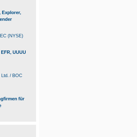
 Explorer,
ender
UEC (NYSE)
 / EFR, UUUU
 Ltd. / BOC
gfirmen für
e