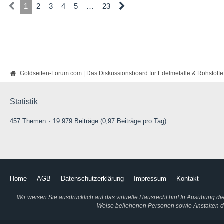
1
2
3
4
5
…
23
Goldseiten-Forum.com | Das Diskussionsboard für Edelmetalle & Rohstoffe
Statistik
457 Themen
19.979 Beiträge (0,97 Beiträge pro Tag)
Home
AGB
Datenschutzerklärung
Impressum
Kontakt
Wir weisen Sie ausdrücklich auf das virtuelle Hausrecht hin! In Ausübung d
Weise beliehenen Personen sowie Anstalten des