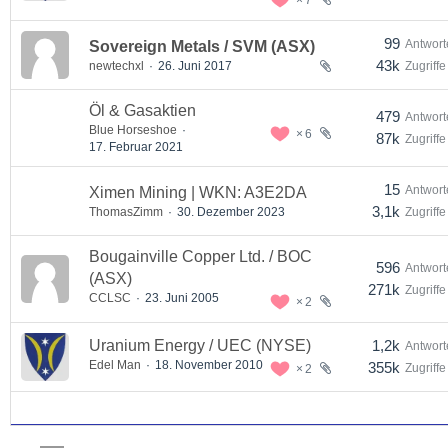
99
Antwort
Sovereign Metals / SVM (ASX)
43k
newtechxl
26. Juni 2017
Zugriffe
Öl & Gasaktien
479
Antwort
Blue Horseshoe
6
87k
Zugriffe
17. Februar 2021
15
Antwort
Ximen Mining | WKN: A3E2DA
3,1k
ThomasZimm
30. Dezember 2023
Zugriffe
Bougainville Copper Ltd. / BOC
596
Antwort
(ASX)
271k
Zugriffe
CCLSC
23. Juni 2005
2
Uranium Energy / UEC (NYSE)
1,2k
Antwort
Edel Man
18. November 2010
355k
Zugriffe
2