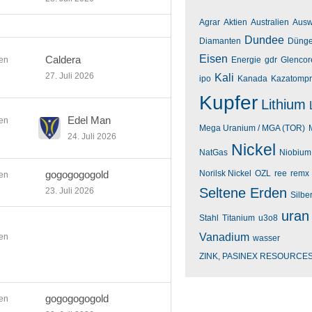
Agrar
Aktien
Australien
Ausw
Dundee
Diamanten
Dünge
Eisen
Caldera
en
Energie
gdr
Glencor
27. Juli 2026
Kali
ipo
Kanada
Kazatomp
Kupfer
Lithium
Edel Man
en
Mega Uranium / MGA (TOR)
24. Juli 2026
Nickel
NatGas
Niobium
gogogogogold
Norilsk Nickel
OZL
ree
remx
en
Seltene Erden
23. Juli 2026
Silbe
uran
Stahl
Titanium
u3o8
Vanadium
en
wasser
ZINK, PASINEX RESOURCE
gogogogogold
en