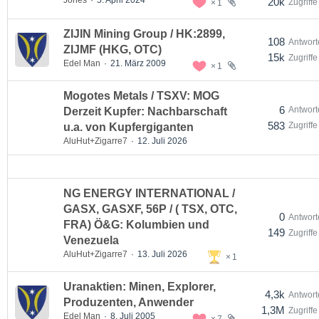
Jones
5. April 2024
20k
Zugriffe
1
ZIJIN Mining Group / HK:2899,
108
Antwort
ZIJMF (HKG, OTC)
15k
Zugriffe
Edel Man
21. März 2009
1
Mogotes Metals / TSXV: MOG
6
Antwort
Derzeit Kupfer: Nachbarschaft
583
Zugriffe
u.a. von Kupfergiganten
AluHut+Zigarre7
12. Juli 2026
NG ENERGY INTERNATIONAL /
GASX, GASXF, 56P / ( TSX, OTC,
0
Antwort
FRA) Ö&G: Kolumbien und
149
Zugriffe
Venezuela
AluHut+Zigarre7
13. Juli 2026
1
Uranaktien: Minen, Explorer,
4,3k
Antwort
Produzenten, Anwender
1,3M
Zugriffe
Edel Man
8. Juli 2005
7