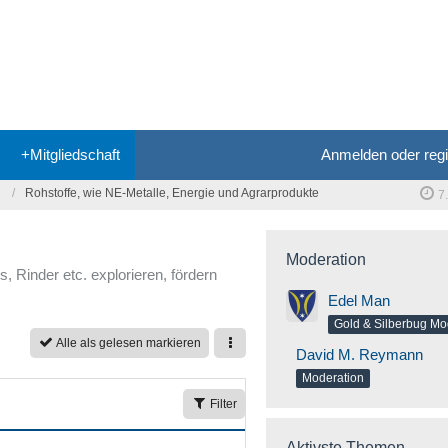
+Mitgliedschaft
Anmelden oder regi
Rohstoffe, wie NE-Metalle, Energie und Agrarprodukte
7
Moderation
s, Rinder etc. explorieren, fördern
Edel Man
Alle als gelesen markieren
David M. Reymann
Moderation
Filter
Aktivste Themen