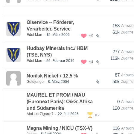
Ölservice -- Förderer,
158
Antwort
Verarbeiter, Service
61k
Zugriffe
Edel Man
15. März 2006
9
Hudbay Minerals Inc./ HBM
277
Antwort
(TSE, NYS)
113k
Zugriffe
Edel Man
26. Februar 2019
4
87
Antwort
Norilsk Nickel + 12,5 %
50k
Goldjunge
8. März 2004
Zugriffe
MAUREL ET PROM / MAU
(Euronext Paris): Ö&G: Afrika
0
Antwort
und Südamerika
120
Zugriffe
AluHut+Zigarre7
22. Juli 2026
2
Magna Mining / NICU (TSX-V)
116
Antwort