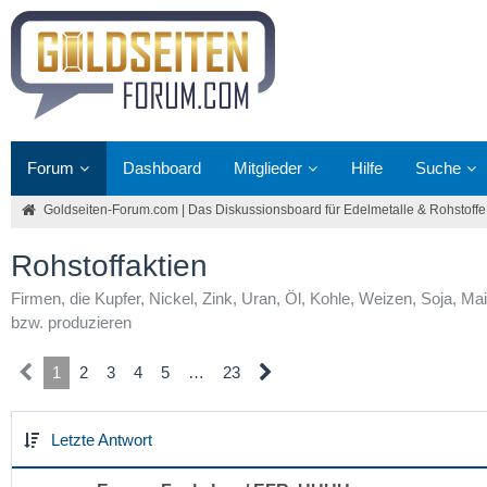
Forum
Dashboard
Mitglieder
Hilfe
Suche
Goldseiten-Forum.com | Das Diskussionsboard für Edelmetalle & Rohstoffe
Rohstoffaktien
Firmen, die Kupfer, Nickel, Zink, Uran, Öl, Kohle, Weizen, Soja, Mai
bzw. produzieren
1
2
3
4
5
…
23
Letzte Antwort