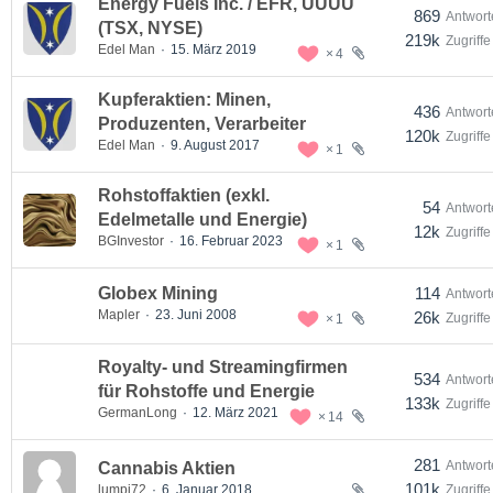
Energy Fuels Inc. / EFR, UUUU
869
Antwort
(TSX, NYSE)
219k
Zugriffe
Edel Man
15. März 2019
4
Kupferaktien: Minen,
436
Antwort
Produzenten, Verarbeiter
120k
Zugriffe
Edel Man
9. August 2017
1
Rohstoffaktien (exkl.
54
Antwort
Edelmetalle und Energie)
12k
Zugriffe
BGInvestor
16. Februar 2023
1
Globex Mining
114
Antwort
Mapler
23. Juni 2008
26k
Zugriffe
1
Royalty- und Streamingfirmen
534
Antwort
für Rohstoffe und Energie
133k
Zugriffe
GermanLong
12. März 2021
14
281
Antwort
Cannabis Aktien
101k
lumpi72
6. Januar 2018
Zugriffe