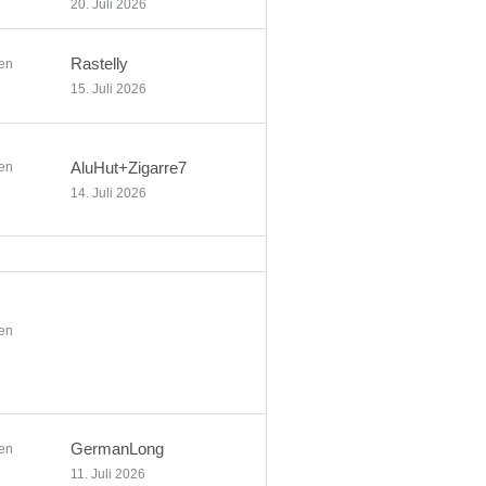
20. Juli 2026
Rastelly
en
15. Juli 2026
AluHut+Zigarre7
en
14. Juli 2026
en
GermanLong
en
11. Juli 2026