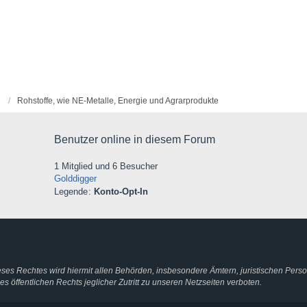
Rohstoffe, wie NE-Metalle, Energie und Agrarprodukte
Benutzer online in diesem Forum
1 Mitglied und 6 Besucher
Golddigger
Legende
Konto-Opt-In
ieses Rechtes wird hiermit allen Behörden, insbesondere Ämtern, juristischen Pers
 öffentlichen Rechts jeglicher Zutritt zu unseren Netzseiten verboten.