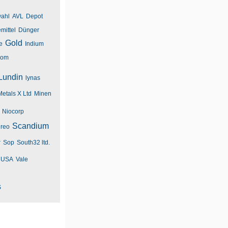
ahl
AVL
Depot
mittel
Dünger
Gold
e
Indium
rom
Lundin
lynas
Metals X Ltd
Minen
Niocorp
Scandium
reo
r
Sop
South32 ltd.
USA
Vale
S