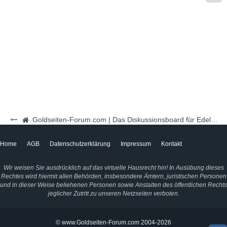
Goldseiten-Forum.com | Das Diskussionsboard für Edelmetalle & Rohstoffe
Home
AGB
Datenschutzerklärung
Impressum
Kontakt
Wir weisen Sie ausdrücklich auf das virtuelle Hausrecht hin! In Ausübung dieses
Rechtes wird hiermit allen Behörden, insbesondere Ämtern, juristischen Personen
und in dieser Weise beliehenen Personen sowie Anstalten des öffentlichen Rechts
jeglicher Zutritt zu unseren Netzseiten verboten.
© www.Goldseiten-Forum.com 2004-2026