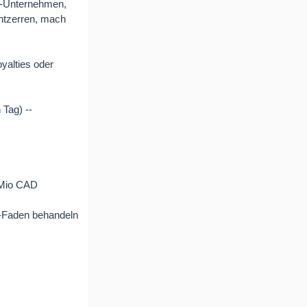
-Unternehmen,
entzerren, mach
oyalties oder
 Tag) --
8 Mio CAD
M-Faden behandeln