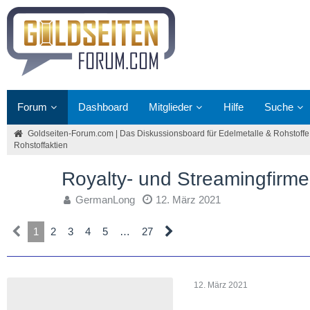
Forum
Dashboard
Mitglieder
Hilfe
Suche
Goldseiten-Forum.com | Das Diskussionsboard für Edelmetalle & Rohstoffe
Rohstoffaktien
Royalty- und Streamingfirme
GermanLong
12. März 2021
1
2
3
4
5
…
27
12. März 2021