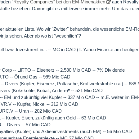
 Faden
"Royalty Companies" bei den EM-Minenaktien
auch Royalty
stoffe beziehen. Davon gibt es mittlerweile immer mehr. Um das zu 
ner aktuellen Liste. Wo wir "Zwitter" behandeln, die wesentliche EM-R
 ja sehen. Aber ab wo ist "wesentlich"?
f bzw. Investment in... -- MC in CAD (lt. Yahoo Finance am heutigen
 Corp -- LIF.TO -- Eisenerz -- 2.580 Mio CAD -- 7% Dividende
U.TO -- Öl und Gas -- 999 Mio CAD
 -- Divers (Kupfer, Eisenerz, Pottasche, Kraftwerkskohle u.a.) -- 68
Divers (Kokskohle, Kobalt, Andere)
*
-- 521 Mio CAD
- EM und zukünftig viel Kupfer -- 337 Mio CAD -- m.E. weiter im E
VR.V -- Kupfer, Nickel -- 312 Mio CAD
 URC.V -- Uran -- 202 Mio CAD
L -- Kupfer, Eisen, zukünftig auch Gold -- 63 Mio CAD
 -- Divers -- 57 Mio CAD
Royalties (Kupfer) und Aktieninvestments (auch EM) -- 56 Mio CAD
Erneuerbare Energieprojekte -- MC 37 Mio CAD