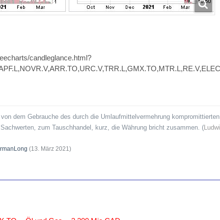
reecharts/candleglance.html?
,APF.L,NOVR.V,ARR.TO,URC.V,TRR.L,GMX.TO,MTR.L,RE.V,ELEC
 von dem Gebrauche des durch die Umlaufmittelvermehrung kompromittierten 
n Sachwerten, zum Tauschhandel, kurz, die Währung bricht zusammen. (
Ludwi
rmanLong
(
13. März 2021
)