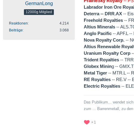
PrairieSky Royalty
-- PS
GermanLong
Labrador Iron Ore Roya
12000g Mitglied
Deterra -- DRR.AX
-- Ei
Freehold Royalties
-- FR
Reaktionen
4.214
Altius Minerals
-- ALS.TO
Beiträge
3.068
Anglo Pacific
-- APF.L --
Nova Royalty Corp.
-- N
Altius Renewable Royal
Uranium Royalty Corp
-
Trident Royalties
-- TRR.
Globex Minin
g -- GMX.T
Metal Tiger
-- MTR.L -- R
RE Royalties
-- RE.V -- 
Electric Royalties
-- ELE
Das Publikum... wendet sich
zum ... Barrenmetall, zu de
1