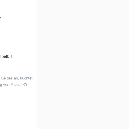
?
elt: lt.
Geldes ab, flüchtet
g von Mises
)