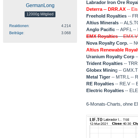
Labrador Iron Ore Roya
GermanLong
Deterra -- DRR.AX
-- Ei
12000g Mitglied
Freehold Royalties
-- FR
Altius Minerals
-- ALS.TO
Reaktionen
4.214
Anglo Pacific
-- APF.L --
Beiträge
3.068
EMX Royalties
-- EMX.V 
Nova Royalty Corp.
-- N
Altius Renewable Royal
Uranium Royalty Corp
-
Trident Royalties
-- TRR.
Globex Minin
g -- GMX.T
Metal Tiger
-- MTR.L -- R
RE Royalties
-- RE.V -- 
Electric Royalties
-- ELE
6-Monats-Charts, ohne E