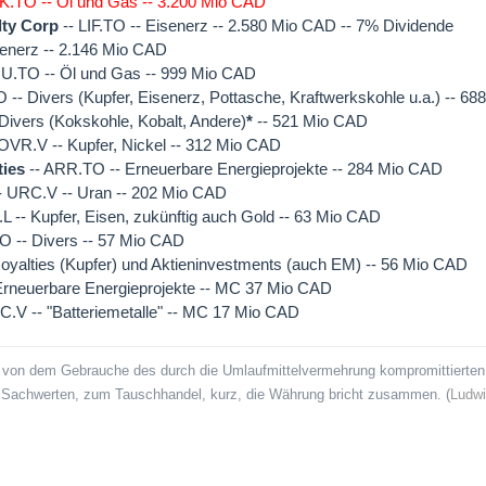
K.TO -- Öl und Gas -- 3.200 Mio CAD
lty Corp
-- LIF.TO -- Eisenerz -- 2.580 Mio CAD -- 7% Dividende
senerz -- 2.146 Mio CAD
U.TO -- Öl und Gas -- 999 Mio CAD
 -- Divers (Kupfer, Eisenerz, Pottasche, Kraftwerkskohle u.a.) -- 6
 Divers (Kokskohle, Kobalt, Andere)
*
-- 521 Mio CAD
OVR.V -- Kupfer, Nickel -- 312 Mio CAD
ties
-- ARR.TO -- Erneuerbare Energieprojekte -- 284 Mio CAD
- URC.V -- Uran -- 202 Mio CAD
L -- Kupfer, Eisen, zukünftig auch Gold -- 63 Mio CAD
O -- Divers -- 57 Mio CAD
oyalties (Kupfer) und Aktieninvestments (auch EM) -- 56 Mio CAD
Erneuerbare Energieprojekte -- MC 37 Mio CAD
C.V -- "Batteriemetalle" -- MC 17 Mio CAD
 von dem Gebrauche des durch die Umlaufmittelvermehrung kompromittierten 
n Sachwerten, zum Tauschhandel, kurz, die Währung bricht zusammen. (
Ludwi