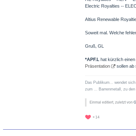
Electric Royalties -- ELE
Altius Renewable Royaltie
Soweit mal. Welche fehle
Gruß, GL
*APF.L
hat kürzlich einen
Präsentation
sollen ab
Das Publikum... wendet sich
zum ... Barrenmetall, zu de
Einmal editiert, zuletzt von
G
14