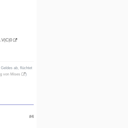
.V|C|0
Geldes ab, flüchtet
g von Mises
)
#4