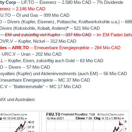
lty Corp
-- LIF.TO -- Eisenerz -- 2.580 Mio CAD -- 7% Dividende
senerz -- 2.146 Mio CAD
U.TO -- Öl und Gas -- 999 Mio CAD
 -- Divers (Kupfer, Eisenerz, Pottasche, Kraftwerkskohle u.a.) -- 6
 Divers (Kokskohle, Kobalt, Andere)
*
-- 521 Mio CAD
-- EM und zukünftig viel Kupfer -- 337 Mio CAD
-- im EM-Faden beh
OVR.V -- Kupfer, Nickel -- 312 Mio CAD
ties -- ARR.TO
-- Erneuerbare Energieprojekte -- 284 Mio CAD
- URC.V -- Uran -- 202 Mio CAD
L -- Kupfer, Eisen, zukünftig auch Gold -- 63 Mio CAD
O -- Divers -- 57 Mio CAD
oyalties (Kupfer) und Aktieninvestments (auch EM) -- 56 Mio CAD
Erneuerbare Energieprojekte -- MC 37 Mio CAD
C.V -- "Batteriemetalle" -- MC 17 Mio CAD
MX und Australien: