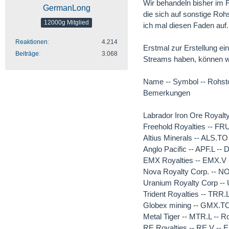
Wir behandeln bisher im
GermanLong
die sich auf sonstige Roh
12000g Mitglied
ich mal diesen Faden auf.
Reaktionen
4.214
Erstmal zur Erstellung ei
Beiträge
3.068
Streams haben, können wir
Name -- Symbol -- Rohstof
Bemerkungen
Labrador Iron Ore Royalty
Freehold Royalties -- FR
Altius Minerals -- ALS.TO
Anglo Pacific -- APF.L -- 
EMX Royalties -- EMX.V -
Nova Royalty Corp. -- NO
Uranium Royalty Corp --
Trident Royalties -- TRR.
Globex mining -- GMX.TO
Metal Tiger -- MTR.L -- 
RE Royalties -- RE.V -- 