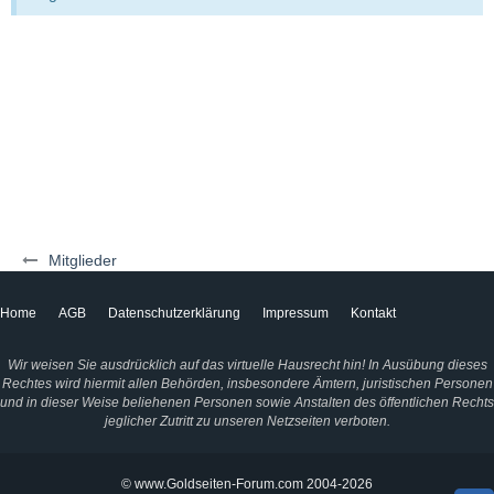
Mitglieder
Home
AGB
Datenschutzerklärung
Impressum
Kontakt
Wir weisen Sie ausdrücklich auf das virtuelle Hausrecht hin! In Ausübung dieses
Rechtes wird hiermit allen Behörden, insbesondere Ämtern, juristischen Personen
und in dieser Weise beliehenen Personen sowie Anstalten des öffentlichen Rechts
jeglicher Zutritt zu unseren Netzseiten verboten.
© www.Goldseiten-Forum.com 2004-2026