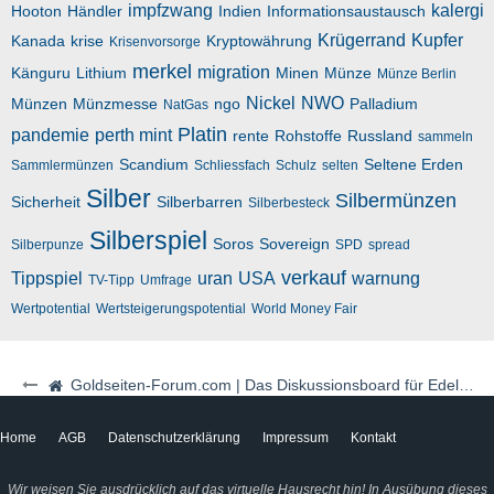
impfzwang
kalergi
Hooton
Händler
Indien
Informationsaustausch
Krügerrand
Kupfer
Kanada
krise
Kryptowährung
Krisenvorsorge
merkel
migration
Känguru
Lithium
Minen
Münze
Münze Berlin
Nickel
NWO
Münzen
Münzmesse
ngo
Palladium
NatGas
Platin
pandemie
perth mint
rente
Rohstoffe
Russland
sammeln
Scandium
Seltene Erden
Sammlermünzen
Schliessfach
Schulz
selten
Silber
Silbermünzen
Sicherheit
Silberbarren
Silberbesteck
Silberspiel
Soros
Sovereign
Silberpunze
SPD
spread
verkauf
Tippspiel
uran
USA
warnung
TV-Tipp
Umfrage
Wertpotential
Wertsteigerungspotential
World Money Fair
Goldseiten-Forum.com | Das Diskussionsboard für Edelmetalle & Rohstoffe
Home
AGB
Datenschutzerklärung
Impressum
Kontakt
Wir weisen Sie ausdrücklich auf das virtuelle Hausrecht hin! In Ausübung dieses