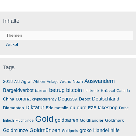
Inhalte
Themen
Artikel
Tags
Auswandern
2018
Agrar
Aktien
Arche Noah
Afd
Anlage
betrug
bitcoin
Bargeldverbot
barren
Brüssel
blackrock
Canada
corona
Degussa
Deutschland
China
Depot
cryptocurrency
Diktatur
eu
euro
fakeshop
Diamanten
Edelmetalle
EZB
Farbe
Gold
goldbarren
Goldhändler
Goldmark
fintech
Flüchtlinge
Goldmünzen
Goldmünze
groko
Handel
hilfe
Goldpreis