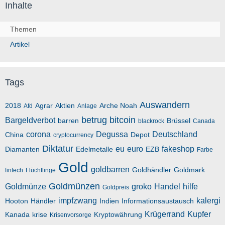
Inhalte
Themen
Artikel
Tags
Auswandern
2018
Agrar
Aktien
Arche Noah
Afd
Anlage
betrug
bitcoin
Bargeldverbot
barren
Brüssel
blackrock
Canada
corona
Degussa
Deutschland
China
Depot
cryptocurrency
Diktatur
eu
euro
fakeshop
Diamanten
Edelmetalle
EZB
Farbe
Gold
goldbarren
Goldhändler
Goldmark
fintech
Flüchtlinge
Goldmünzen
Goldmünze
groko
Handel
hilfe
Goldpreis
impfzwang
kalergi
Hooton
Händler
Indien
Informationsaustausch
Krügerrand
Kupfer
Kanada
krise
Kryptowährung
Krisenvorsorge