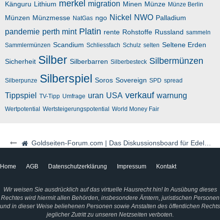
merkel
migration
Känguru
Lithium
Minen
Münze
Münze Berlin
Nickel
NWO
Münzen
Münzmesse
ngo
Palladium
NatGas
Platin
pandemie
perth mint
rente
Rohstoffe
Russland
sammeln
Scandium
Seltene Erden
Sammlermünzen
Schliessfach
Schulz
selten
Silber
Silbermünzen
Sicherheit
Silberbarren
Silberbesteck
Silberspiel
Soros
Sovereign
Silberpunze
SPD
spread
verkauf
Tippspiel
uran
USA
warnung
TV-Tipp
Umfrage
Wertpotential
Wertsteigerungspotential
World Money Fair
Goldseiten-Forum.com | Das Diskussionsboard für Edelmetalle & Rohstoffe
Home
AGB
Datenschutzerklärung
Impressum
Kontakt
Wir weisen Sie ausdrücklich auf das virtuelle Hausrecht hin! In Ausübung dieses
Rechtes wird hiermit allen Behörden, insbesondere Ämtern, juristischen Personen
und in dieser Weise beliehenen Personen sowie Anstalten des öffentlichen Rechts
jeglicher Zutritt zu unseren Netzseiten verboten.