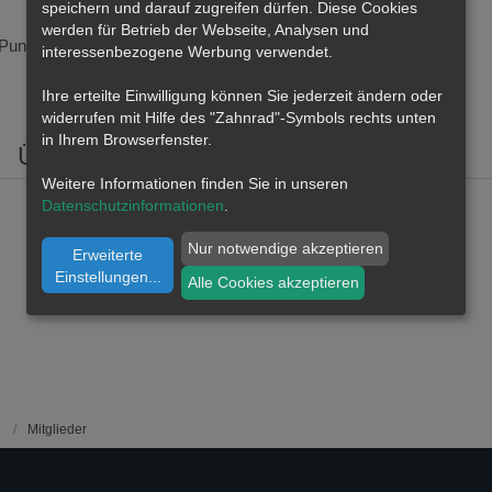
speichern und darauf zugreifen dürfen. Diese Cookies
werden für Betrieb der Webseite, Analysen und
Punkte
788
Profil-Aufrufe
51.234
interessenbezogene Werbung verwendet.
Ihre erteilte Einwilligung können Sie jederzeit ändern oder
widerrufen mit Hilfe des "Zahnrad"-Symbols rechts unten
in Ihrem Browserfenster.
Über mich
Weitere Informationen finden Sie in unseren
Datenschutzinformationen
.
Nur notwendige akzeptieren
Erweiterte
Einstellungen
...
Alle Cookies akzeptieren
Mitglieder