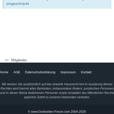
eingeschränkt.
Mitglieder
Home
AGB
Datenschutzerklärung
Impressum
Kontakt
Wir weisen Sie ausdrücklich auf das virtuelle Hausrecht hin! In Ausübung dieses
Rechtes wird hiermit allen Behörden, insbesondere Ämtern, juristischen Personen
und in dieser Weise beliehenen Personen sowie Anstalten des öffentlichen Rechts
jeglicher Zutritt zu unseren Netzseiten verboten.
© www.Goldseiten-Forum.com 2004-2026