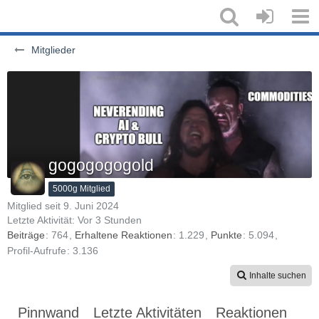
Mitglieder
gogogogogold
5000g Mitglied
Mitglied seit 9. Juni 2024
Letzte Aktivität:
Vor 3 Stunden
Beiträge
764
Erhaltene Reaktionen
1.229
Punkte
5.094
Profil-Aufrufe
3.136
Inhalte suchen
Pinnwand
Letzte Aktivitäten
Reaktionen
Üb