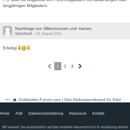
langjährigen Mitgliedern.
Nachfrage von Silbermünzen und -barren
Silverforall
24. August 2018
Erledigt
1
2
3
Goldseiten-Forum.com | Das Diskussionsboard für Edelmetalle & Rohstoffe
Home
AGB
Datenschutzerklärung
Impressum
Kontakt
Wir weisen Sie ausdrücklich auf das virtuelle Hausrecht hin! In Ausübung dieses