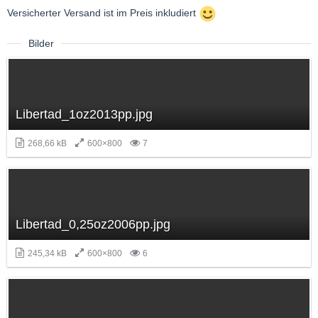
Versicherter Versand ist im Preis inkludiert
Bilder
Libertad_1oz2013pp.jpg
268,66 kB
600×800
7
Libertad_0,25oz2006pp.jpg
245,34 kB
600×800
6