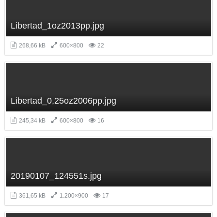
Libertad_1oz2013pp.jpg
268,66 kB
600×800
22
Libertad_0,25oz2006pp.jpg
245,34 kB
600×800
16
20190107_124551s.jpg
361,65 kB
1.200×900
17