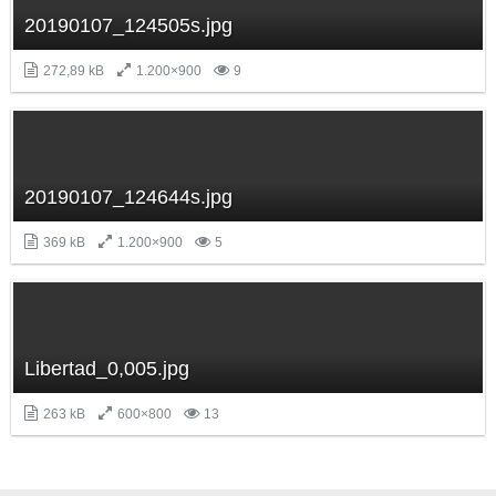
20190107_124505s.jpg
272,89 kB
1.200×900
9
20190107_124644s.jpg
369 kB
1.200×900
5
Libertad_0,005.jpg
263 kB
600×800
13