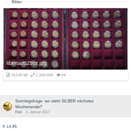
Bilder
libertad025oz.jpg
453,85 kB
1.200×900
84
Sonntagsfrage: wo steht SILBER nächstes
Wochenende?
Faxi
1. Januar 2017
€ 14,85