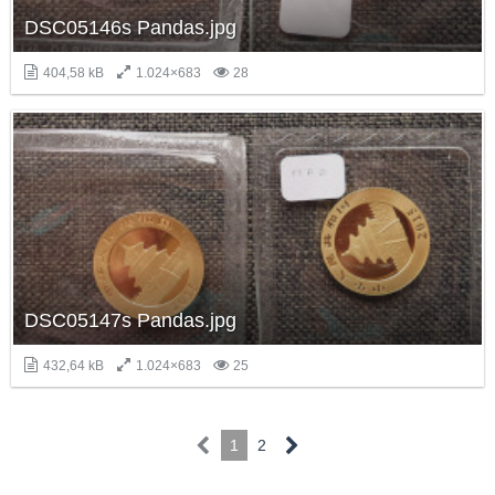
DSC05146s Pandas.jpg
404,58 kB
1.024×683
28
DSC05147s Pandas.jpg
432,64 kB
1.024×683
25
1
2