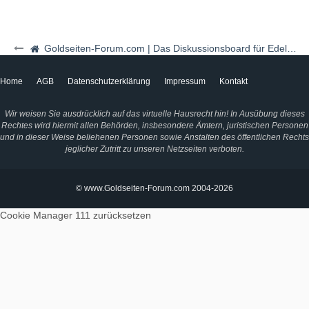
Goldseiten-Forum.com | Das Diskussionsboard für Edelmetalle & Rohstoffe
Home
AGB
Datenschutzerklärung
Impressum
Kontakt
Wir weisen Sie ausdrücklich auf das virtuelle Hausrecht hin! In Ausübung dieses
Rechtes wird hiermit allen Behörden, insbesondere Ämtern, juristischen Personen
und in dieser Weise beliehenen Personen sowie Anstalten des öffentlichen Rechts
jeglicher Zutritt zu unseren Netzseiten verboten.
© www.Goldseiten-Forum.com 2004-2026
Cookie Manager 111
zurücksetzen