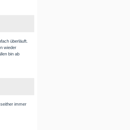
fach überläuft.
en wieder
llen bin ab
 seither immer