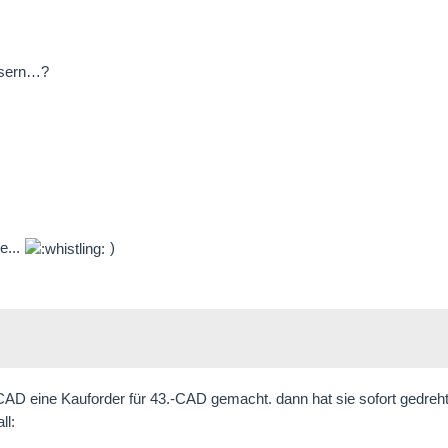
-usern…?
e...
)
0 CAD eine Kauforder für 43.-CAD gemacht. dann hat sie sofort gedreht