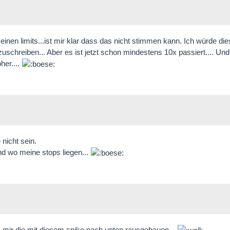
en limits...ist mir klar dass das nicht stimmen kann. Ich würde die
chreiben... Aber es ist jetzt schon mindestens 10x passiert.... Und 
her....
nicht sein.
nd wo meine stops liegen...
s mir die mit diesem spike nach unten rausgehauen...