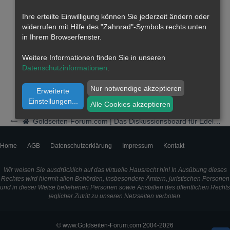
Ihre erteilte Einwilligung können Sie jederzeit ändern oder
widerrufen mit Hilfe des "Zahnrad"-Symbols rechts unten
in Ihrem Browserfenster.
Weitere Informationen finden Sie in unseren
Datenschutzinformationen
.
Nur notwendige akzeptieren
Erweiterte
Einstellungen
...
Alle Cookies akzeptieren
Goldseiten-Forum.com | Das Diskussionsboard für Edelmetalle & Rohstoffe
Home
AGB
Datenschutzerklärung
Impressum
Kontakt
Wir weisen Sie ausdrücklich auf das virtuelle Hausrecht hin! In Ausübung dieses
Rechtes wird hiermit allen Behörden, insbesondere Ämtern, juristischen Personen
und in dieser Weise beliehenen Personen sowie Anstalten des öffentlichen Rechts
jeglicher Zutritt zu unseren Netzseiten verboten.
© www.Goldseiten-Forum.com 2004-2026