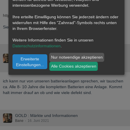
interessenbezogene Werbung verwendet.
Mio. USD)
http://www.excellonresources.c…/index.php?content_id=306
Ihre erteilte Einwilligung können Sie jederzeit ändern oder
widerrufen mit Hilfe des "Zahnrad"-Symbols rechts unten
Sieht für mich so aus als wären sie auf dem richtigen Weg.
in Ihrem Browserfenster.
Weitere Informationen finden Sie in unseren
Datenschutzinformationen
.
Prepper - vernünftige Vorsorge oder Panikmodus?
Vorbereitung, Werkzeuge, Geräte, Tools, Fahrzeuge und
Nur notwendige akzeptieren
Erweiterte
Verteidigungsmöglichkeiten.
Einstellungen
...
Alle Cookies akzeptieren
Bane
23. Juli 2021
ich kann nur von unseren batterieanlagen sprechen, wir tauschen
ca. Alle 8- 10 Jahre die kompletten Batterien eine Anlage. Kommt
halt immer drauf an ob und wie viele defekt sind.
GOLD : Märkte und Informationen
Bane
16. Juni 2021