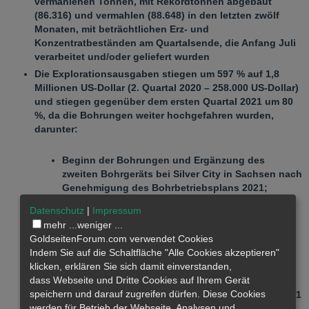
vermahlenen Tonnen, mit Rekordtonnen abgebaut
(86.316) und vermahlen (88.648) in den letzten zwölf
Monaten, mit beträchtlichen Erz- und
Konzentratbeständen am Quartalsende, die Anfang Juli
verarbeitet und/oder geliefert wurden
Die Explorationsausgaben stiegen um 597 % auf 1,8
Millionen US-Dollar (2. Quartal 2020 – 258.000 US-Dollar)
und stiegen gegenüber dem ersten Quartal 2021 um 80
%, da die Bohrungen weiter hochgefahren wurden,
darunter:
Beginn der Bohrungen und Ergänzung des
zweiten Bohrgeräts bei Silver City in Sachsen nach
Genehmigung des Bohrbetriebsplans 2021;
Über- und Untertagebohrungen auf mehreren
Datenschutz
|
Impressum
Zielen bei der Mine Platosa und einem breiteren
mehr ...
weniger ...
Konzessionsgebiet; und
GoldseitenForum.com verwendet Cookies
Beginn der Bohrungen beim Oakley-Projekt in
Indem Sie auf die Schaltfläche "Alle Cookies akzeptieren"
Zusammenarbeit mit und finanziert von Centerra
klicken, erklären Sie sich damit einverstanden,
Gold Inc.
dass
Webseite
und Dritte Cookies auf Ihrem Gerät
speichern und darauf zugreifen dürfen. Diese Cookies
Barmittel und marktgängige Wertpapiere in Höhe von 7,1
werden für Betrieb der Webseite, Analysen und
Mio. USD zum 30. Juni 2021 (31. Dezember 2020 – 10,7