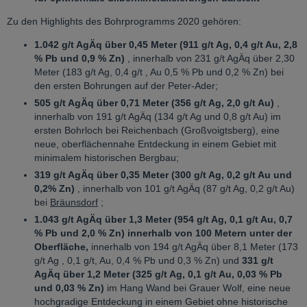
Zu den Highlights des Bohrprogramms 2020 gehören:
1.042 g/t AgÄq über 0,45 Meter (911 g/t Ag, 0,4 g/t Au, 2,8
% Pb und 0,9 % Zn)
, innerhalb von 231 g/t AgÄq über 2,30
Meter (183 g/t Ag, 0,4 g/t , Au 0,5 % Pb und 0,2 % Zn) bei
den ersten Bohrungen auf der Peter-Ader;
505 g/t AgÄq über 0,71 Meter (356 g/t Ag, 2,0 g/t Au)
,
innerhalb von 191 g/t AgÄq (134 g/t Ag und 0,8 g/t Au) im
ersten Bohrloch bei Reichenbach (Großvoigtsberg), eine
neue, oberflächennahe Entdeckung in einem Gebiet mit
minimalem historischen Bergbau;
319 g/t AgÄq über 0,35 Meter (300 g/t Ag, 0,2 g/t Au und
0,2% Zn)
, innerhalb von 101 g/t AgÄq (87 g/t Ag, 0,2 g/t Au)
bei
Bräunsdorf
;
1.043 g/t AgÄq über 1,3 Meter (954 g/t Ag, 0,1 g/t Au, 0,7
% Pb und 2,0 % Zn) innerhalb von 100 Metern unter der
Oberfläche,
innerhalb von 194 g/t AgÄq über 8,1 Meter (173
g/t Ag , 0,1 g/t, Au, 0,4 % Pb und 0,3 % Zn) und
331 g/t
AgÄq über 1,2 Meter (325 g/t Ag, 0,1 g/t Au, 0,03 % Pb
und 0,03 % Zn)
im Hang Wand bei Grauer Wolf, eine neue
hochgradige Entdeckung in einem Gebiet ohne historische