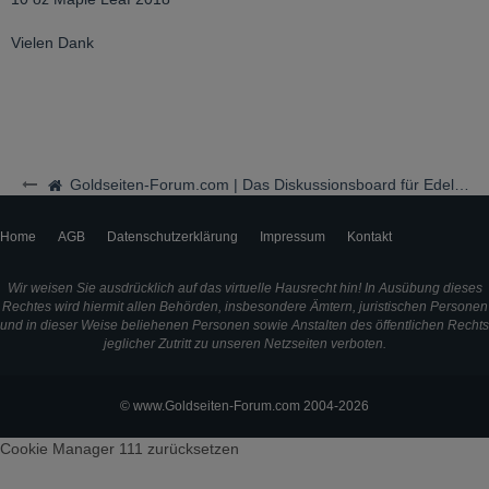
Vielen Dank
Goldseiten-Forum.com | Das Diskussionsboard für Edelmetalle & Rohstoffe
Home
AGB
Datenschutzerklärung
Impressum
Kontakt
Wir weisen Sie ausdrücklich auf das virtuelle Hausrecht hin! In Ausübung dieses
Rechtes wird hiermit allen Behörden, insbesondere Ämtern, juristischen Personen
und in dieser Weise beliehenen Personen sowie Anstalten des öffentlichen Rechts
jeglicher Zutritt zu unseren Netzseiten verboten.
© www.Goldseiten-Forum.com 2004-2026
Cookie Manager 111
zurücksetzen