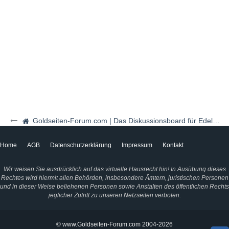
Goldseiten-Forum.com | Das Diskussionsboard für Edelmetalle & Rohstoffe
Home
AGB
Datenschutzerklärung
Impressum
Kontakt
Wir weisen Sie ausdrücklich auf das virtuelle Hausrecht hin! In Ausübung dieses
Rechtes wird hiermit allen Behörden, insbesondere Ämtern, juristischen Personen
und in dieser Weise beliehenen Personen sowie Anstalten des öffentlichen Rechts
jeglicher Zutritt zu unseren Netzseiten verboten.
© www.Goldseiten-Forum.com 2004-2026