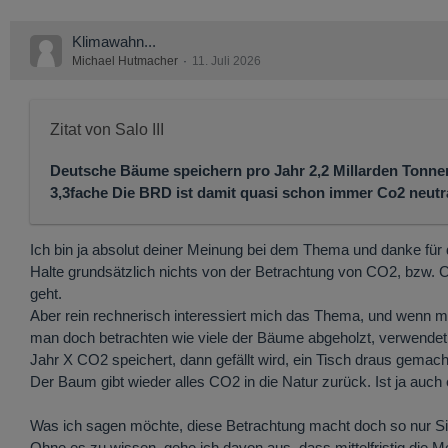
Klimawahn...
Michael Hutmacher
11. Juli 2026
Zitat von Salo III
Deutsche Bäume speichern pro Jahr 2,2 Millarden Tonne
3,3fache Die BRD ist damit quasi schon immer Co2 neutr
Ich bin ja absolut deiner Meinung bei dem Thema und danke für 
Halte grundsätzlich nichts von der Betrachtung von CO2, bzw. 
geht.
Aber rein rechnerisch interessiert mich das Thema, und wenn ma
man doch betrachten wie viele der Bäume abgeholzt, verwendet, 
Jahr X CO2 speichert, dann gefällt wird, ein Tisch draus gemach
Der Baum gibt wieder alles CO2 in die Natur zurück. Ist ja auch 
Was ich sagen möchte, diese Betrachtung macht doch so nur 
Ohne es zu wissen, gehe ich davon aus, dass mittelfristig die 