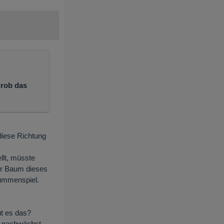
grob das
diese Richtung
llt, müsste
der Baum dieses
summenspiel.
t es das?
e nachwächst.