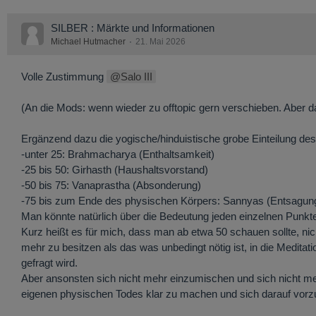
SILBER : Märkte und Informationen
Michael Hutmacher
21. Mai 2026
Volle Zustimmung
Salo III
(An die Mods: wenn wieder zu offtopic gern verschieben. Aber d
Ergänzend dazu die yogische/hinduistische grobe Einteilung des
-unter 25: Brahmacharya (Enthaltsamkeit)
-25 bis 50: Girhasth (Haushaltsvorstand)
-50 bis 75: Vanaprastha (Absonderung)
-75 bis zum Ende des physischen Körpers: Sannyas (Entsagun
Man könnte natürlich über die Bedeutung jeden einzelnen Punktes
Kurz heißt es für mich, dass man ab etwa 50 schauen sollte, ni
mehr zu besitzen als das was unbedingt nötig ist, in die Medit
gefragt wird.
Aber ansonsten sich nicht mehr einzumischen und sich nicht m
eigenen physischen Todes klar zu machen und sich darauf vorzu