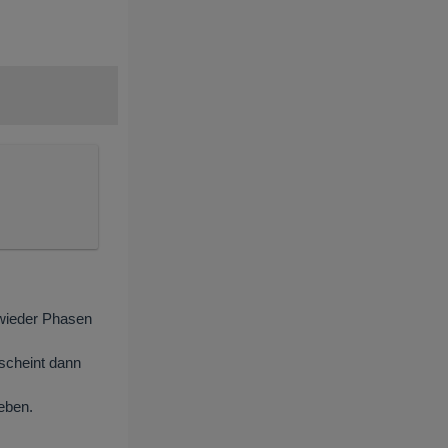
 wieder Phasen
rscheint dann
leben.