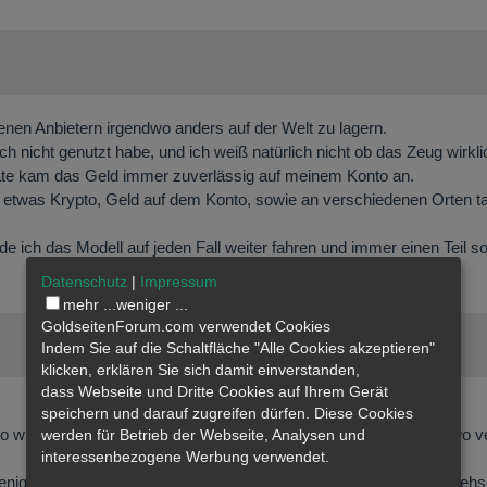
denen Anbietern irgendwo anders auf der Welt zu lagern.
ch nicht genutzt habe, und ich weiß natürlich nicht ob das Zeug wirkl
onate kam das Geld immer zuverlässig auf meinem Konto an.
n etwas Krypto, Geld auf dem Konto, sowie an verschiedenen Orten ta
e ich das Modell auf jeden Fall weiter fahren und immer einen Teil s
Datenschutz
|
Impressum
mehr ...
weniger ...
GoldseitenForum.com verwendet Cookies
Indem Sie auf die Schaltfläche "Alle Cookies akzeptieren"
klicken, erklären Sie sich damit einverstanden,
dass
Webseite
und Dritte Cookies auf Ihrem Gerät
speichern und darauf zugreifen dürfen. Diese Cookies
so wie Fax oder so ähnlich, soll ja anscheinend auch noch irgendwo 
werden für Betrieb der Webseite, Analysen und
interessenbezogene Werbung verwendet.
weniger es einschalten umso besser. Ähnlich wie klassische Fernsehs