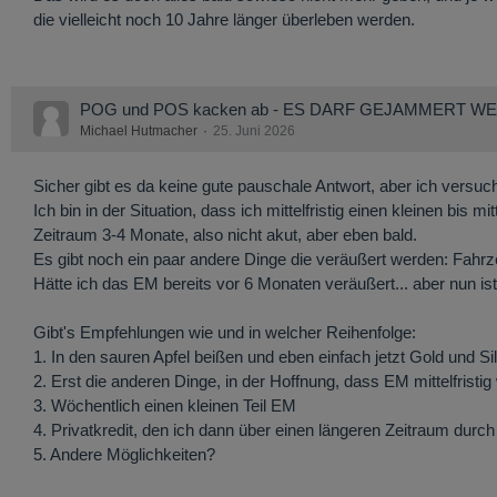
die vielleicht noch 10 Jahre länger überleben werden.
POG und POS kacken ab - ES DARF GEJAMMERT W
Michael Hutmacher
25. Juni 2026
Sicher gibt es da keine gute pauschale Antwort, aber ich versuc
Ich bin in der Situation, dass ich mittelfristig einen kleinen bis
Zeitraum 3-4 Monate, also nicht akut, aber eben bald.
Es gibt noch ein paar andere Dinge die veräußert werden: Fahr
Hätte ich das EM bereits vor 6 Monaten veräußert... aber nun is
Gibt's Empfehlungen wie und in welcher Reihenfolge:
1. In den sauren Apfel beißen und eben einfach jetzt Gold und Si
2. Erst die anderen Dinge, in der Hoffnung, dass EM mittelfristig
3. Wöchentlich einen kleinen Teil EM
4. Privatkredit, den ich dann über einen längeren Zeitraum durc
5. Andere Möglichkeiten?