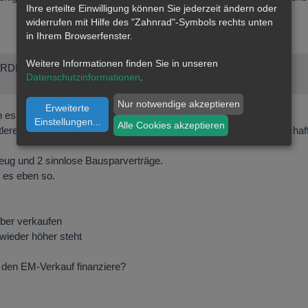
Ihre erteilte Einwilligung können Sie jederzeit ändern oder
widerrufen mit Hilfe des "Zahnrad"-Symbols rechts unten
in Ihrem Browserfenster.
Weitere Informationen finden Sie in unseren
ERDEN!
Datenschutzinformationen
.
Nur notwendige akzeptieren
Erweiterte
h es trotzdem Mal und hoffe auf ein paar informierte Anregungen:
Einstellungen
...
Alle Cookies akzeptieren
 mittleren 5-stelligen €-Betrag an EM veräußern darf für wichtige Anscha
zeug und 2 sinnlose Bausparverträge.
t es eben so.
lber verkaufen
 wieder höher steht
h den EM-Verkauf finanziere?