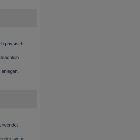
ich physisch
tsächlich
o anlegen.
verwendet
ender, wobei