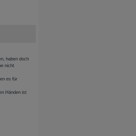
uen, haben doch
e nicht
en es für
ten Händen ist