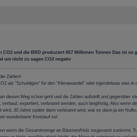
n CO2 und die BRD produziert 657 Millionen Tonnen Das ist so 
al um nicht zu sagen CO2 negativ
die Zahlen!
CO2 als "Schuldigen" für den "Klimawandel" oder irgendetwas was in 
n diesen Weg schon geht und die Zahlen aufstellt und gegenüber ste
verbaut, exportiert, verbrannt werden, auch langfristig. Also wenn 
t wird, 30 Jahre später dann verbrannt wird, war es dann ja ein Null
ein wunderbarer Kreislauf so!
Sinn wenn die Gesamtmenge an Bäumen/Holz insgesamt zunimmt. Tu
Menge an Holz ungefähr gleich bleibt, der Mensch entnimmt so viel wi