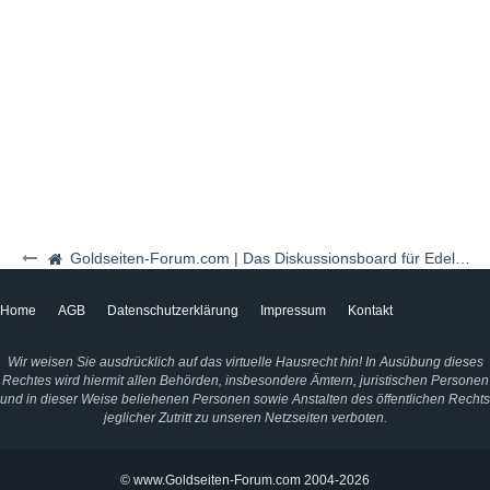
Goldseiten-Forum.com | Das Diskussionsboard für Edelmetalle & Rohstoffe
Home
AGB
Datenschutzerklärung
Impressum
Kontakt
Wir weisen Sie ausdrücklich auf das virtuelle Hausrecht hin! In Ausübung dieses
Rechtes wird hiermit allen Behörden, insbesondere Ämtern, juristischen Personen
und in dieser Weise beliehenen Personen sowie Anstalten des öffentlichen Rechts
jeglicher Zutritt zu unseren Netzseiten verboten.
© www.Goldseiten-Forum.com 2004-2026