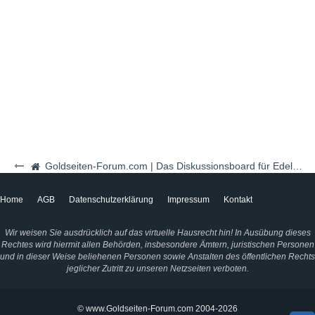
Goldseiten-Forum.com | Das Diskussionsboard für Edelmetalle & Rohstoffe
Home
AGB
Datenschutzerklärung
Impressum
Kontakt
Wir weisen Sie ausdrücklich auf das virtuelle Hausrecht hin! In Ausübung dieses
Rechtes wird hiermit allen Behörden, insbesondere Ämtern, juristischen Personen
und in dieser Weise beliehenen Personen sowie Anstalten des öffentlichen Rechts
jeglicher Zutritt zu unseren Netzseiten verboten.
© www.Goldseiten-Forum.com 2004-2026