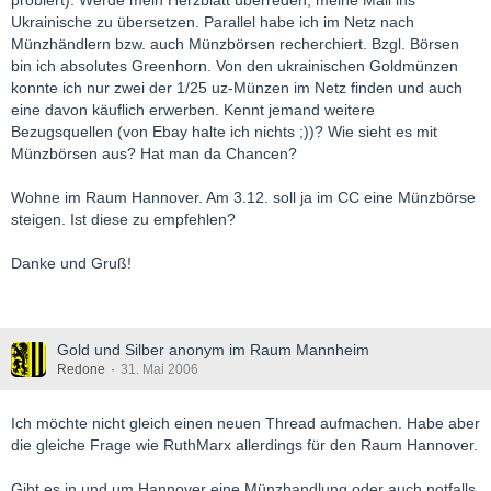
probiert). Werde mein Herzblatt überreden, meine Mail ins
Ukrainische zu übersetzen. Parallel habe ich im Netz nach
Münzhändlern bzw. auch Münzbörsen recherchiert. Bzgl. Börsen
bin ich absolutes Greenhorn. Von den ukrainischen Goldmünzen
konnte ich nur zwei der 1/25 uz-Münzen im Netz finden und auch
eine davon käuflich erwerben. Kennt jemand weitere
Bezugsquellen (von Ebay halte ich nichts ;))? Wie sieht es mit
Münzbörsen aus? Hat man da Chancen?
Wohne im Raum Hannover. Am 3.12. soll ja im CC eine Münzbörse
steigen. Ist diese zu empfehlen?
Danke und Gruß!
Gold und Silber anonym im Raum Mannheim
Redone
31. Mai 2006
Ich möchte nicht gleich einen neuen Thread aufmachen. Habe aber
die gleiche Frage wie RuthMarx allerdings für den Raum Hannover.
Gibt es in und um Hannover eine Münzhandlung oder auch notfalls