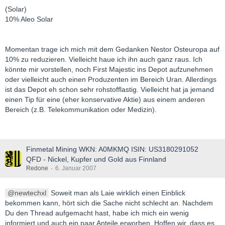
(Solar)
10% Aleo Solar
Momentan trage ich mich mit dem Gedanken Nestor Osteuropa auf
10% zu reduzieren. Vielleicht haue ich ihn auch ganz raus. Ich
könnte mir vorstellen, noch First Majestic ins Depot aufzunehmen
oder vielleicht auch einen Produzenten im Bereich Uran. Allerdings
ist das Depot eh schon sehr rohstofflastig. Vielleicht hat ja jemand
einen Tip für eine (eher konservative Aktie) aus einem anderen
Bereich (z.B. Telekommunikation oder Medizin).
Finmetal Mining WKN: A0MKMQ ISIN: US3180291052
QFD - Nickel, Kupfer und Gold aus Finnland
Redone
6. Januar 2007
newtechxl
Soweit man als Laie wirklich einen Einblick
bekommen kann, hört sich die Sache nicht schlecht an. Nachdem
Du den Thread aufgemacht hast, habe ich mich ein wenig
informiert und auch ein paar Anteile erworben. Hoffen wir, dass es