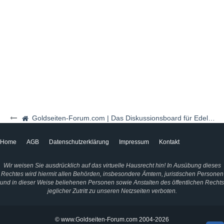
Goldseiten-Forum.com | Das Diskussionsboard für Edelmetalle & Rohstoffe
Home
AGB
Datenschutzerklärung
Impressum
Kontakt
Wir weisen Sie ausdrücklich auf das virtuelle Hausrecht hin! In Ausübung dieses
Rechtes wird hiermit allen Behörden, insbesondere Ämtern, juristischen Personen
und in dieser Weise beliehenen Personen sowie Anstalten des öffentlichen Rechts
jeglicher Zutritt zu unseren Netzseiten verboten.
© www.Goldseiten-Forum.com 2004-2026