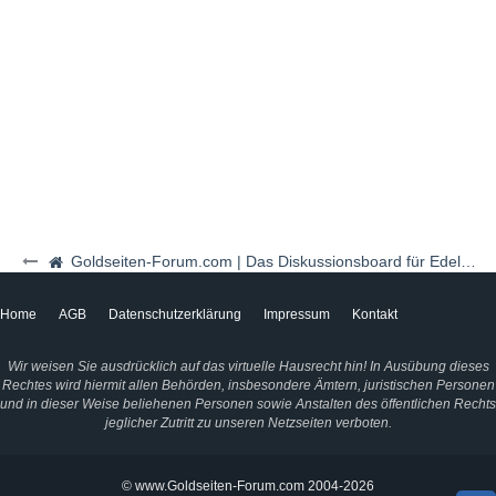
Goldseiten-Forum.com | Das Diskussionsboard für Edelmetalle & Rohstoffe
Home
AGB
Datenschutzerklärung
Impressum
Kontakt
Wir weisen Sie ausdrücklich auf das virtuelle Hausrecht hin! In Ausübung dieses
Rechtes wird hiermit allen Behörden, insbesondere Ämtern, juristischen Personen
und in dieser Weise beliehenen Personen sowie Anstalten des öffentlichen Rechts
jeglicher Zutritt zu unseren Netzseiten verboten.
© www.Goldseiten-Forum.com 2004-2026