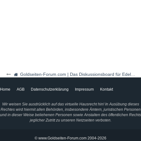
Goldseiten-Forum.com | Das Diskussionsboard für Edelmetalle & Rohstoffe
Home
AGB
Datenschutzerklärung
Impressum
Kontakt
Wir weisen Sie ausdrücklich auf das virtuelle Hausrecht hin! In Ausübung dieses
Rechtes wird hiermit allen Behörden, insbesondere Ämtern, juristischen Personen
und in dieser Weise beliehenen Personen sowie Anstalten des öffentlichen Rechts
jeglicher Zutritt zu unseren Netzseiten verboten.
© www.Goldseiten-Forum.com 2004-2026