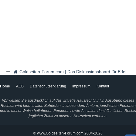
Goldseiten-Forum.com | Das Diskussionsboard für Edelmetalle & Rohstoffe
Home
AGB
Datenschutzerklärung
Impressum
Kontakt
Wir weisen Sie ausdrücklich auf das virtuelle Hausrecht hin! In Ausübung dieses
Rechtes wird hiermit allen Behörden, insbesondere Ämtern, juristischen Personen
und in dieser Weise beliehenen Personen sowie Anstalten des öffentlichen Rechts
jeglicher Zutritt zu unseren Netzseiten verboten.
© www.Goldseiten-Forum.com 2004-2026