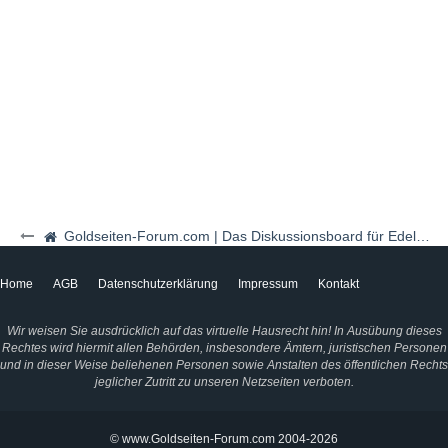
Goldseiten-Forum.com | Das Diskussionsboard für Edelmetalle & Rohstoffe
Home
AGB
Datenschutzerklärung
Impressum
Kontakt
Wir weisen Sie ausdrücklich auf das virtuelle Hausrecht hin! In Ausübung dieses
Rechtes wird hiermit allen Behörden, insbesondere Ämtern, juristischen Personen
und in dieser Weise beliehenen Personen sowie Anstalten des öffentlichen Rechts
jeglicher Zutritt zu unseren Netzseiten verboten.
© www.Goldseiten-Forum.com 2004-2026