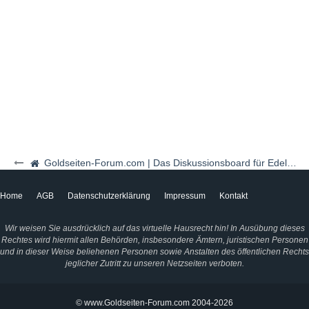
Goldseiten-Forum.com | Das Diskussionsboard für Edelmetalle & Rohstoffe
Home
AGB
Datenschutzerklärung
Impressum
Kontakt
Wir weisen Sie ausdrücklich auf das virtuelle Hausrecht hin! In Ausübung dieses
Rechtes wird hiermit allen Behörden, insbesondere Ämtern, juristischen Personen
und in dieser Weise beliehenen Personen sowie Anstalten des öffentlichen Rechts
jeglicher Zutritt zu unseren Netzseiten verboten.
© www.Goldseiten-Forum.com 2004-2026