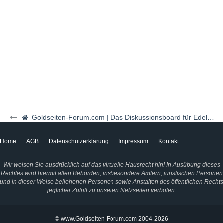
Goldseiten-Forum.com | Das Diskussionsboard für Edelmetalle & Rohstoffe
Home
AGB
Datenschutzerklärung
Impressum
Kontakt
Wir weisen Sie ausdrücklich auf das virtuelle Hausrecht hin! In Ausübung dieses
Rechtes wird hiermit allen Behörden, insbesondere Ämtern, juristischen Personen
und in dieser Weise beliehenen Personen sowie Anstalten des öffentlichen Rechts
jeglicher Zutritt zu unseren Netzseiten verboten.
© www.Goldseiten-Forum.com 2004-2026