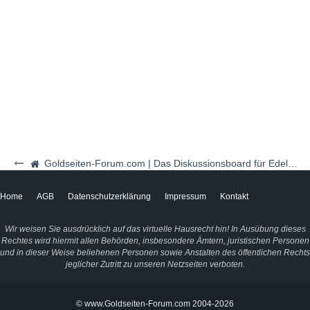
Goldseiten-Forum.com | Das Diskussionsboard für Edelmetalle & Rohstoffe
Home
AGB
Datenschutzerklärung
Impressum
Kontakt
Wir weisen Sie ausdrücklich auf das virtuelle Hausrecht hin! In Ausübung dieses
Rechtes wird hiermit allen Behörden, insbesondere Ämtern, juristischen Personen
und in dieser Weise beliehenen Personen sowie Anstalten des öffentlichen Rechts
jeglicher Zutritt zu unseren Netzseiten verboten.
© www.Goldseiten-Forum.com 2004-2026