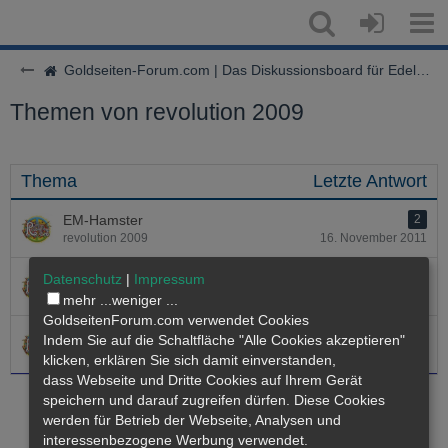
Goldseiten-Forum.com | Das Diskussionsboard für Edelmetalle & Rohstoffe
Themen von revolution 2009
Thema
Letzte Antwort
EM-Hamster
2
revolution 2009
16. November 2011
Leider hab ich vergessen mich vorzustellen
5
Datenschutz
|
Impressum
revolution 2009
6. August 2010
mehr ...
weniger ...
GoldseitenForum.com verwendet Cookies
FrOstbeule
Indem Sie auf die Schaltfläche "Alle Cookies akzeptieren"
revolution 2009
3. August 2010
klicken, erklären Sie sich damit einverstanden,
dass
Webseite
und Dritte Cookies auf Ihrem Gerät
speichern und darauf zugreifen dürfen. Diese Cookies
werden für Betrieb der Webseite, Analysen und
interessenbezogene Werbung verwendet.