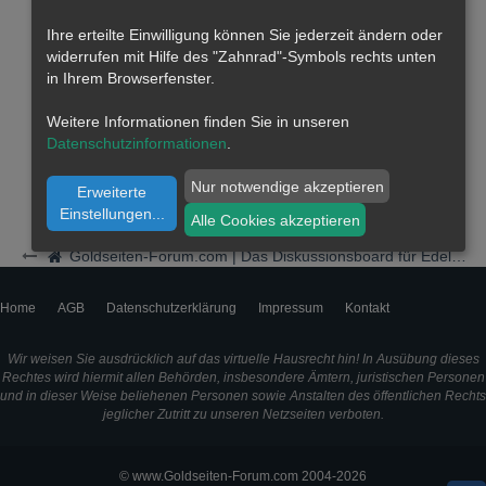
Ihre erteilte Einwilligung können Sie jederzeit ändern oder
widerrufen mit Hilfe des "Zahnrad"-Symbols rechts unten
in Ihrem Browserfenster.
Weitere Informationen finden Sie in unseren
Datenschutzinformationen
.
Nur notwendige akzeptieren
Erweiterte
Einstellungen
...
Alle Cookies akzeptieren
Goldseiten-Forum.com | Das Diskussionsboard für Edelmetalle & Rohstoffe
Home
AGB
Datenschutzerklärung
Impressum
Kontakt
Wir weisen Sie ausdrücklich auf das virtuelle Hausrecht hin! In Ausübung dieses
Rechtes wird hiermit allen Behörden, insbesondere Ämtern, juristischen Personen
und in dieser Weise beliehenen Personen sowie Anstalten des öffentlichen Rechts
jeglicher Zutritt zu unseren Netzseiten verboten.
© www.Goldseiten-Forum.com 2004-2026