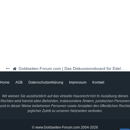
Goldseiten-Forum.com | Das Diskussionsboard für Edelmetalle & Rohstoffe
Home
AGB
Datenschutzerklärung
Impressum
Kontakt
Wir weisen Sie ausdrücklich auf das virtuelle Hausrecht hin! In Ausübung dieses
Rechtes wird hiermit allen Behörden, insbesondere Ämtern, juristischen Personen
und in dieser Weise beliehenen Personen sowie Anstalten des öffentlichen Rechts
jeglicher Zutritt zu unseren Netzseiten verboten.
© www.Goldseiten-Forum.com 2004-2026