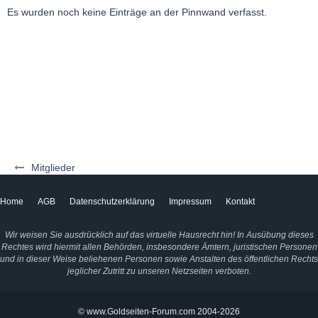
Es wurden noch keine Einträge an der Pinnwand verfasst.
Mitglieder
Home
AGB
Datenschutzerklärung
Impressum
Kontakt
Wir weisen Sie ausdrücklich auf das virtuelle Hausrecht hin! In Ausübung dieses
Rechtes wird hiermit allen Behörden, insbesondere Ämtern, juristischen Personen
und in dieser Weise beliehenen Personen sowie Anstalten des öffentlichen Rechts
jeglicher Zutritt zu unseren Netzseiten verboten.
© www.Goldseiten-Forum.com 2004-2026