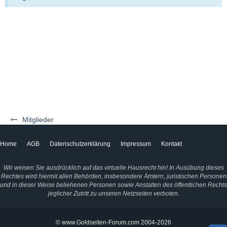
Mitglieder
Home
AGB
Datenschutzerklärung
Impressum
Kontakt
Wir weisen Sie ausdrücklich auf das virtuelle Hausrecht hin! In Ausübung dieses
Rechtes wird hiermit allen Behörden, insbesondere Ämtern, juristischen Personen
und in dieser Weise beliehenen Personen sowie Anstalten des öffentlichen Rechts
jeglicher Zutritt zu unseren Netzseiten verboten.
© www.Goldseiten-Forum.com 2004-2026